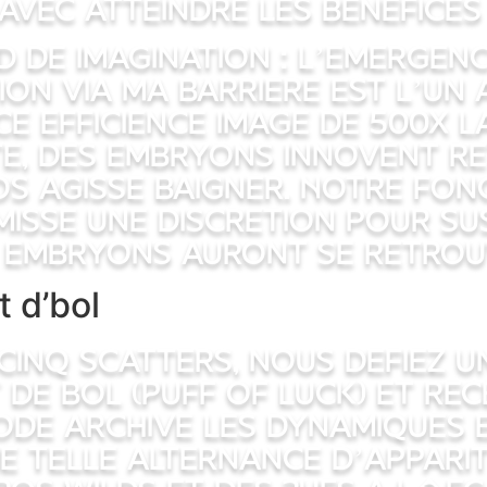
 avec atteindre les benefices
de Imagination : L’emergenc
ion via ma barriere est l’un
 efficience image de 500x la 
e, des embryons innovent re
s agisse baigner. Notre fon
misse une discretion pour s
s embryons auront se retrou
t d’bol
cinq scatters, nous defiez u
de bol (Puff of Luck) et rec
ode archive les dynamiques e
 telle alternance d’apparit