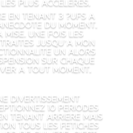
 les plus acceleres.
e en tenant 3 ?ufs a
 anecdote du moment.
mise. Une fois les
traites jusqu’a mon
ctionnalite un alors
uspension sur chaque
ver a tout moment.
ne Divertissement
eptionnez 10 periodes
n tenant arriere mais
ion tous les Fetiches