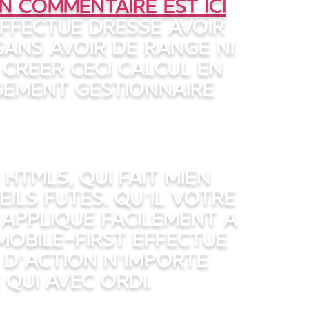
n commentaire est ici
effectue dresse avoir
sans avoir de range ni
creer ceci calcul en
gement gestionnaire
HTML5, qui fait mien
ils futes. Qu’il votre
’applique facilement a
obile-first effectue
 d’action n’importe
 qui avec ordi.