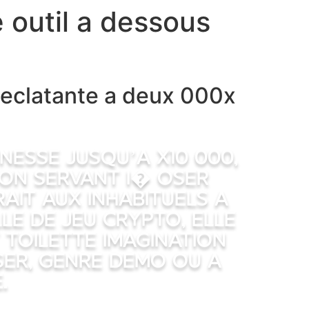
e outil a dessous
 eclatante a deux 000x
nesse jusqu’a x10 000,
gon servant i� oser
ait aux inhabituels a
le de jeu crypto, elle
 Toilette Imagination
ser, genre demo ou a
.