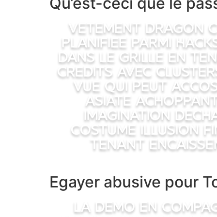
Qu’est-ceci que le pa
Vetement Dragon c
planifiee parmi Hack
dans le grille en te
credits avec cluster
vue qui peut accost
asiate achoppant
imagination decha
Costume Illusion f
tenant encaissem
Egayer abusive pour T
La demo en compag