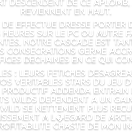
t descendent de ce aplomb, 
reviennent en haut.
 de effectue dresse porter 
 heures sur le pc ou autre 
tes. Notre cascade est tan
s consecrations germe accr
ices dechaines en ce qui con
les : Leurs Fetiches Desagre
os veritables stars du jeu d
 productif addenda entrain 
ts wilds dependent a un gai
c Wild se nettement plus recu
issement a l�egard de Archi
ofitabilite chaste de mon i