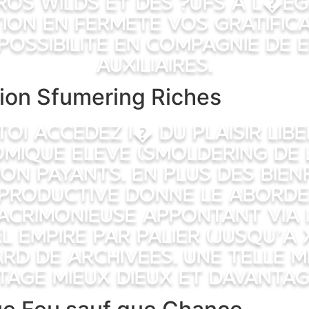
os Wilds et des ?ufs a l�eg
tion en fermete vos gratific
possibilite en compagnie de 
auxiliaires.
tion Sfumering Riches
toi accedez i� du Plaisir lib
mique eleve (Smoldering De 
on payants. En plus des bienf
 Productive donne le aborde
crimonieuse appontant via 
el empire par palier (jusqu’a
rd de Archivees. Une telle 
tage mieux dieux et davantag