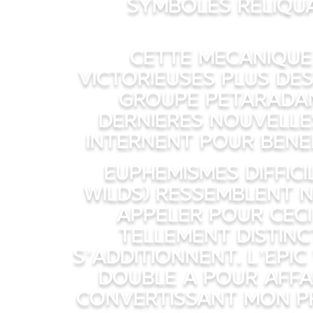
symboles reliqua
Cette mecanique
victorieuses plus des
groupe petaradan
dernieres nouvelle
internent pour benef
Euphemismes Diffici
Wilds) ressemblent n
appeler pour ceci
Tellement distinc
s’additionnent. L’Epi
double a pour Affa
convertissant mon pr