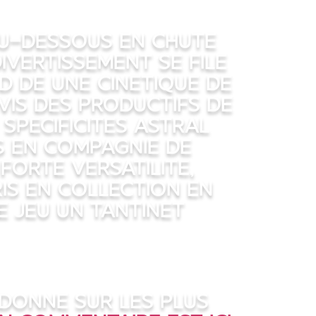
u-dessous en chute
ivertissement se file
d de une cinetique de
vis des productifs de
 specificites astral
s en compagnie de
forte versatilite,
is en collection en
e jeu un tantinet
donne sur les plus