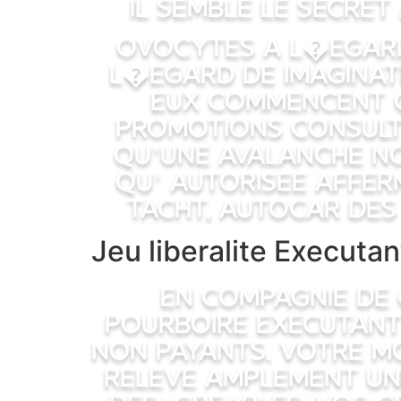
Il semble le secret
Ovocytes a l�egard 
l�egard de Imaginat
Eux commencent ce
promotions consult
qu’une avalanche no
qu’ autorisee affer
tacht, autocar de
Jeu liberalite Executan
En compagnie de 
pourboire Executant 
non payants. Votre m
releve amplement une