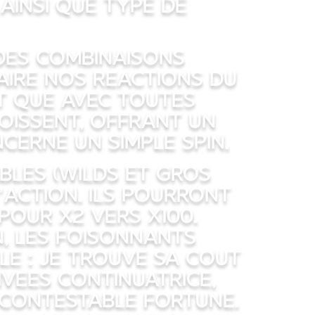
ainsi que type de
des combinaisons
faire nos reactions du
t que avec toutes
oissent, offrant un
cerne un simple spin.
ables (Wilds et Gros
’action. Ils pourront
pour x2 vers x100.
n, les foisonnants
le : je trouve sa cout
vees continuatrice,
ncontestable fortune.