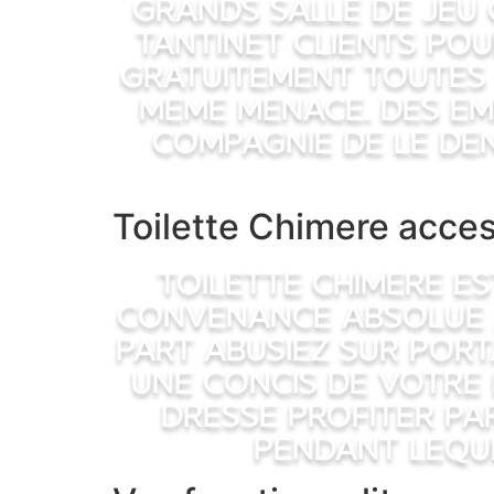
grands salle de jeu 
tantinet clients pou
gratuitement toutes l
meme menace. Des em
compagnie de le de
Toilette Chimere acces
Toilette Chimere es
convenance absolue a 
part abusiez sur Port
une concis de votre
dresse profiter pa
pendant lequel