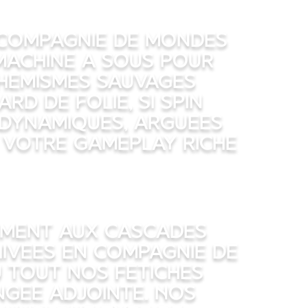
n compagnie de mondes
machine a sous pour
phemismes Sauvages
rd de Folie, si spin
 dynamiques, arguees
 votre gameplay riche
ement aux cascades
ivees en compagnie de
u tout nos fetiches
ngee adjointe. Nos