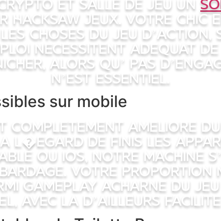
crypto et salle de jeu un
so
r Hacksaw Jeux. Votre chic 
es choses du jeu d’action, 
ploi necessitent adequat de 
nicher, alors qu’ pas d’enga
n’est essentiel.
sibles sur mobile
t completement ameliore du 
l�egard de finis les appare
able ou iOS, notre machine s
 bardage. Votre proportion m
rmi gameplay acharne du jeu
, avec la d’ailleurs facilite