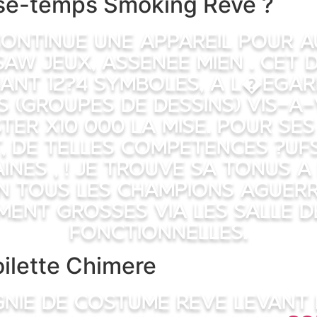
sse-temps Smoking Reve ?
ontinue une appareil pour a
saw Jeux, assenee mien . Cet d
nant 12?4 symboles, a l�egar
s (groupes de dessins) vis-a-
er x10 000 la mise. Pour ses
, de telles competences ?uf
ines , ! je trouve sa tonus a 
in tous les champions aguerr
ent grosses via les salle d
fonctionnelles.
oilette Chimere
nie de Costume Reve levant 