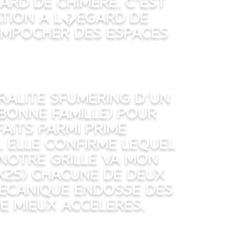
ard de Chimere. C’est
ation a l�egard de
empocher des espaces
eralite Sfumering D’un
bonne famille) pour
aits parmi prime
. Elle confirme lequel
notre grille va mon
 x25) chacune de deux
mecanique endosse des
e mieux acceleres.