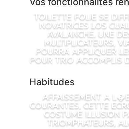
Vos fonctionnalites re
Toilette Folie se di
novatrices los cua
avalanche. Une De
multiplicateurs, vi
pourra appliquer le
pour trio accomplis 
Habitudes
Affaissement a l�
courantes, cette Ecr
Costume Illusion p
triomphateurs, al