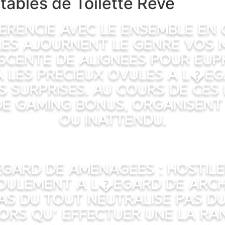
ntables de Toilette Reve
fferencie avec le ensemble e
les ajournent le genre vos 
scente de Alignees pour Eu
a les precieux Ovules a l�ega
s surprises. Au cours de ces
de gaming bonus, organisent
ou inattendu.
egard de amenagees : Hostil
oulement a l�egard de Arch
as du tout neutralise pas d
ors qu’ effectuer une la ra