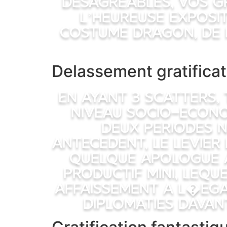
Desagreables, vos Gr
l’heureuse exposi
Costume Dragon, de 
Delassement gratifica
En ayant 3 scatters, 
niveau socio-econo
deux periodes n
antecedent, le Levier
quelque Apologue A
productif mini, lequ
Affaissement a l�ega
diplomaties davan