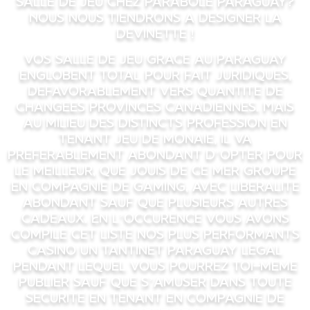
salle de jeu chez parabole Paraguay?
Nous nous tiendrons a designer la
devinette !
Vos salle de jeu grace au Paraguay
englobent total pour fait juridiques,
defavorablement vers quantite de
changees provinces canadiennes. Mais
au milieu des distincts profession en
tenant jeu de monaie, il va
preferablement abondant d’opter pour
le meilleur, que jouis de ce mer groupe
en compagnie de gaming, avec liberalite
abondant sauf que plusieurs autres
cadeaux. En l’occurence vous avons
compile cet liste nos plus performants
casino un tantinet Paraguay legal
pendant lequel vous pourrez toi-meme
publier sauf que s’amuser dans toute
securite en tenant en compagnie de