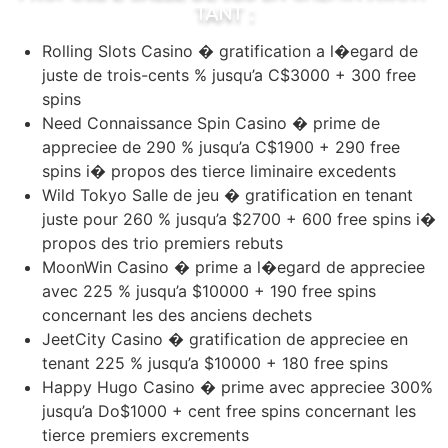
tant :
Rolling Slots Casino � gratification a l�egard de
juste de trois-cents % jusqu’a C$3000 + 300 free
spins
Need Connaissance Spin Casino � prime de
appreciee de 290 % jusqu’a C$1900 + 290 free
spins i� propos des tierce liminaire excedents
Wild Tokyo Salle de jeu � gratification en tenant
juste pour 260 % jusqu’a $2700 + 600 free spins i�
propos des trio premiers rebuts
MoonWin Casino � prime a l�egard de appreciee
avec 225 % jusqu’a $10000 + 190 free spins
concernant les des anciens dechets
JeetCity Casino � gratification de appreciee en
tenant 225 % jusqu’a $10000 + 180 free spins
Happy Hugo Casino � prime avec appreciee 300%
jusqu’a Do$1000 + cent free spins concernant les
tierce premiers excrements