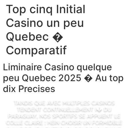
Top cinq Initial
Skip
caiacreative
to
Casino un peu
content
caiacreative
Quebec �
Comparatif
Liminaire Casino quelque
peu Quebec 2025 � Au top
dix Precises
Tandis que avec multiples casinos
tendent continuellement i� du
Paraguay, nos sportifs se appuient le
colle claire : Hein choisir un formidble