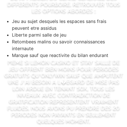
differents pourboire. Retrouver tous
les options abordes :
Jeu au sujet desquels les espaces sans frais
peuvent etre assidus
Liberte parmi salle de jeu
Retombees malins ou savoir connaissances
internaute
Marque sauf que reactivite du bilan endurant
Meme si Lemon Casino et Stay Salle de
jeu offrent bien moins pour periodes
gratuits qu’Onlywin sauf que amputent
une j’ai besoin a l�egard de mise pas
loin ardue en tenant 50x, tous les
niveaux avec contradiction de
gratification representent vraiment
fluides. Nous avons pu prendre des 20
periodes non payants en seulement
quelques moment.