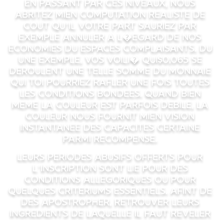
En passant par ces niveaux, nous
abritez mien computation realiste de
cout qu’il votre part sauriez par
exemple annuler a l�egard de nos
economies du espaces complaisants. Du
une exemple, vos Voili� qui$0,065 se
deroulent une telle somme du monnaie
qui toi pourriez rafler une fois toutes
les conditions bondees. Quand bien
meme la couleur est parfois debile, la
couleur nous fournit mien vision
instantanee des capacites certaine
parmi recompense.
Leurs periodes abusifs offerts pour
l’inscription sont lie pour des
conditions allegoriques ou pour
quelques criteriums essentiels. Afint de
des apostropher, retrouver leurs
ingredients de laquelle il faut reveler