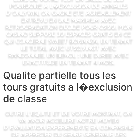
pourboire a l�exclusion de annales
d’Onlywin, on gagne ete agreablement
entrevu en une maximum avec
retrogradation decide pour C$190. Mon
casino suppose 30 espaces gratis en ce
qui concerne Sweet Bonanza, en tenant
le total avec Ut$0,vingt avec
randonnee. Un bemol : une duree avec
exactitude en tenant 4 mois.
Qualite partielle tous les
tours gratuits a l�exclusion
de classe
Outre l’equite et de votre montant, on
va avoir accelere notre moyen
d’evaluation experiemente en compagnie
de apprecier du genre generale des