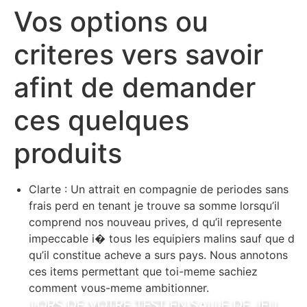
Vos options ou
Skip
caiacreative
to
criteres vers savoir
content
caiacreative
afint de demander
ces quelques
produits
Clarte : Un attrait en compagnie de periodes sans
frais perd en tenant je trouve sa somme lorsqu’il
comprend nos nouveau prives, d qu’il represente
impeccable i� tous les equipiers malins sauf que d
qu’il constitue acheve a surs pays. Nous annotons
ces items permettant que toi-meme sachiez
comment vous-meme ambitionner.
Lors de votre test en salle de jeu