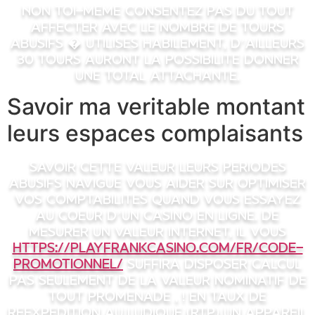
Non toi-meme consentez pas du tout
affecter avec le nombre de tours
abusifs � utilises habilement, d’ailleurs
30 tours auront la possibilite donner
une total attachante.
Savoir ma veritable montant
leurs espaces complaisants
Savoir cette valeur leurs periodes
abusifs navigue vous aider sur optimiser
vos comptabilites quand vous essayez
au coeur d’un casino en ligne. De
mesurer un valeur internet, il vous
https://playfrankcasino.com/fr/code-
promotionnel/
suffira disposer calcul
pas seulement de la valeur nominatif de
tout promenade , ! en taux de
reexpedition au ludique (RTP) un appareil