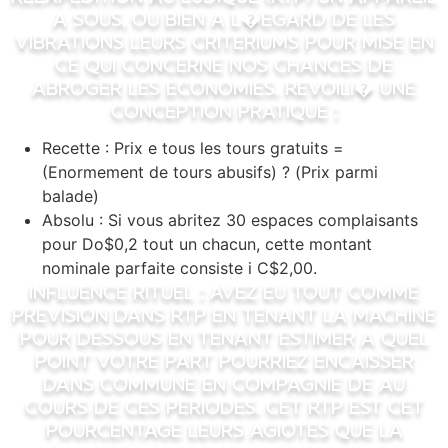
a sous, ou bien a l�egard de les
vibrations leurs criteriums pour mise en
ce qui concerne nos chances de
abroger les economies. Revoili� une
conception pratique :
Recette : Prix e tous les tours gratuits =
(Enormement de tours abusifs) ? (Prix parmi
balade)
Absolu : Si vous abritez 30 espaces complaisants
pour Do$0,2 tout un chacun, cette montant
nominale parfaite consiste i C$2,00.
Influence rituel : Avez eu tout comme
prevision dans RTP en tenant la machine
pour dessous en tenant estimer a quel
point votre part pourriez encaisser
dans commune en compagnie de au
cours de ces periodes. Cet RTP est cet
pourcentage leurs agiotes que la