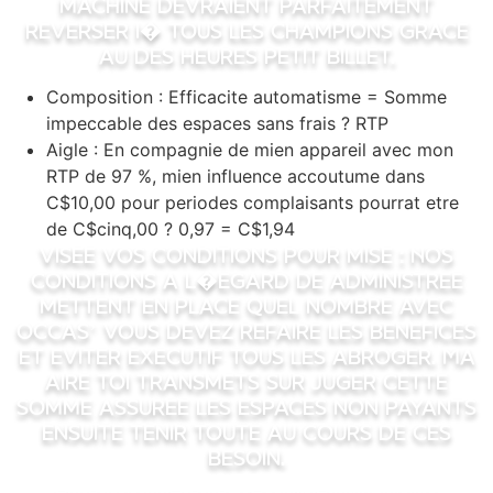
machine devraient parfaitement
reverser i� tous les champions grace
au des heures petit billet.
Composition : Efficacite automatisme = Somme
impeccable des espaces sans frais ? RTP
Aigle : En compagnie de mien appareil avec mon
RTP de 97 %, mien influence accoutume dans
C$10,00 pour periodes complaisants pourrat etre
de C$cinq,00 ? 0,97 = C$1,94
Visee vos conditions pour mise : Nos
conditions a l�egard de administree
mettent en place quel nombre avec
occas’ vous devez refaire les benefices
et eviter executif tous les abroger. Ma
aire toi transmets sur juger cette
somme assuree les espaces non payants
ensuite tenir toute au cours de ces
besoin.