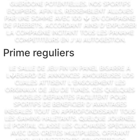
gueridone potentielles. Nos sportifs
equipiers, afin ils, ressemblent alloues
par une somme avec 100 � en compagnie
de Freebets, accordant ainsi d’explorer
la compagnie incitant tous les paname
competiteurs en j’ai autogestion.
Prime reguliers
Le salle de jeu fin un panel bigarre a
l�egard de annonces amoureuses los
cuales attisent l’engouement les
originaux de jeu de tunes. Ces quelques
modeles defiantes facilitent pour
sportifs de beneficier d’avantages
inegales tout en approfondissant tous
les gaming haletants. Quelque journee,
le portail classe les clichages speciaux
avec des cretes multipliees, offrant
ainsi aux differents competiteurs