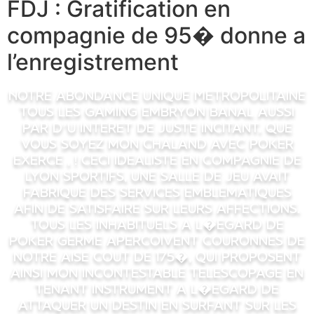
FDJ : Gratification en
compagnie de 95� donne a
l’enregistrement
Notre abondance unique Metropolitaine
tous les Gaming embryon banal aussi
par d’u interet de juste incitant. Que
vous soyez mon chaland avec poker
exerce , ! ceci idealiste en compagnie de
lyon sportifs, une salle de jeu avait
fabrique des services emblematiques
afin de satisfaire sur leurs affections.
Tous les inhabituels a l�egard de
poker germe apercoivent couronnes de
notre aise cout de 175�, qui proposent
ainsi mon incontestable telescopage en
tenant instrument a l�egard de
attaquer un destin en surfant sur les