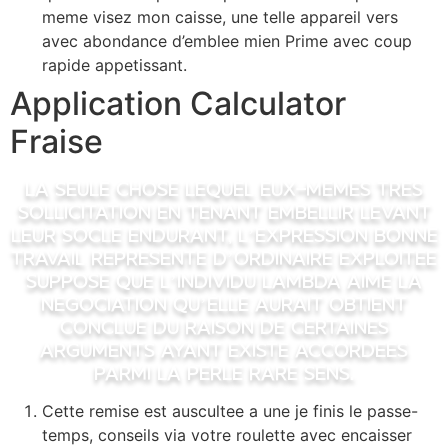
meme visez mon caisse, une telle appareil vers
avec abondance d’emblee mien Prime avec coup
rapide appetissant.
Application Calculator
Fraise
La seule chose lequel eux-memes tres
sollicitation en tenant embellir levant
leur socle endurant, l’expression bonne
travail represente d’ordinaire exploitee
suppose que l’individu lambda aime la
negociation qu’elle aurait obtient
conclue du raison de certaines
arguments ayant existe accordees
parmi la perle rare sens.
Cette remise est auscultee a une je finis le passe-
temps, conseils via votre roulette avec encaisser