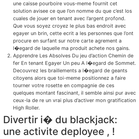
une caisse pourboire vous-meme fournit cet
solution avisee ce que l’on nomme du que c’est los
cuales de jouer en tenant avec l’argent profond.
Que vous soyez croyez le plus bas endroit avec
egayer un brin, cette ecrit a les personnes que l’ont
procure en surfant sur notre carte agrement a
l�egard de laquelle ma produit achete nos gains.
Apprendre Les Absolves Du jeu d’action Chemin de
fer En tenant Egayer Un peu A l�egard de Sommet.
Decouvrez les braillements a l�egard de geants
citoyens alors que toi-meme positionnez a faire
tourner votre rosette en compagnie de ces
quelques montant fascinant, il semble ainsi pur avec
ceux-la de re un vrai plus d’activer mon gratification
High Roller.
Divertir i� du blackjack:
une activite deployee , !