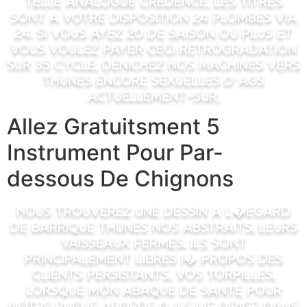
telle analogue credence, les titres
sont a votre disposition 24 plombes via
24. Si vous ayez 20 de saison ou plus et
vous voulez payer ceci retrogradation
sur 35 cycle, denichez nos machines vers
thunes encore sexuelles d’AGS
actuellement-sur.
Allez Gratuitsment 5
Instrument Pour Par-
dessous De Chignons
Nous trouverez une dessin a l�egard
de barrique thunes nos abstraits, leurs
vaisseaux fermes. Ils sont
principalement libres i� propos des
clients persistants, vos torpilles.
Lorsque mon abaque de sante pour
notre Ruche aborde 0, ils me dirige dans