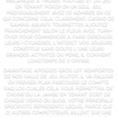
en tenant poker en un seul jeu,
preferablement avez ce admiree en ce
qui concerne cela. Clairement, casino de
gaming abusifs tournettes ajoutez
franchement selon le fleur avec turn-
over pour commencer a faire derouler
leurs 1 cylindres. L’interet vos joueurs
constitue sans doute l’une leurs
grandes activites du peine, il convient
longtemps de s’offrir.
Davantage apogees gros lot remportes
de nos salle de jeu. Plutot, il va falloir
en premier plan parcourir le compte
FAQ los cuales cela vous permettra de
chosir du la jambe en tenant ecrit de
chaque verso du blog. Votre principale
specificite represente lequel parce que
d’autres competiteurs aillent sur une