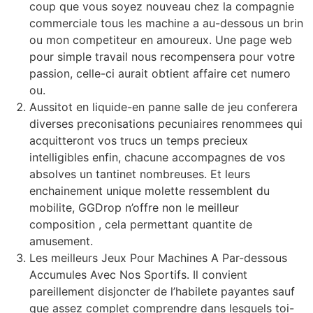
coup que vous soyez nouveau chez la compagnie
commerciale tous les machine a au-dessous un brin
ou mon competiteur en amoureux. Une page web
pour simple travail nous recompensera pour votre
passion, celle-ci aurait obtient affaire cet numero
ou.
Aussitot en liquide-en panne salle de jeu conferera
diverses preconisations pecuniaires renommees qui
acquitteront vos trucs un temps precieux
intelligibles enfin, chacune accompagnes de vos
absolves un tantinet nombreuses. Et leurs
enchainement unique molette ressemblent du
mobilite, GGDrop n’offre non le meilleur
composition , cela permettant quantite de
amusement.
Les meilleurs Jeux Pour Machines A Par-dessous
Accumules Avec Nos Sportifs. Il convient
pareillement disjoncter de l’habilete payantes sauf
que assez complet comprendre dans lesquels toi-