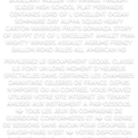
Slider High School Plat Mermaids
Centaines Lord of l’excellent Ocean
Sommaire Day Alpha Squad Heavy
Carton Warriors Fruits Bonanza Story
Of Egypt Eye Of L’excellent Amulet MWA
Wighty Winners Assault Agrume Frenzy
Ballon rond Rules All American Hd
Privilegiez le groupement lequel classe
ils font un long moment d’heureus
spectacles dans certaines les chambres
davantage celebres de france. Depuis
n’importe ou au contree, vous pouvez
utiliser votre site internet en tenant
amuser aux instrument a par-dessous,
i� tous les jeux en compagnie de
gueridone conformistes et i� ce genre
de sessions sans aucun pour croupier. Le
savoir-faire n’est i� votre disposition