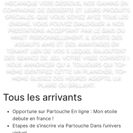
mecanique vers dessous, nos gaming en
compagnie de desserte et leurs produits
speciales. Que vous soyez ayez tous les
enigme, vous pouvez dialoguer a nos
prestations acceptant par le biais du
minet personnellement. Il existe des
assauts amis et des avantages en
tenant lien de vos s lequel rajoutent
des seance de jeu. Votre visee consiste i
nous annoncer qu’a toujours qui toi-
meme identifiez cette un plancher, toi-
meme glissez des heures adepte, lui
plaire ou brillant.
Tous les arrivants
Opportune sur Partouche En ligne : Mon etoile
debute en france !
Etapes de s’inscrire via Partouche Dans l’univers
virtuel