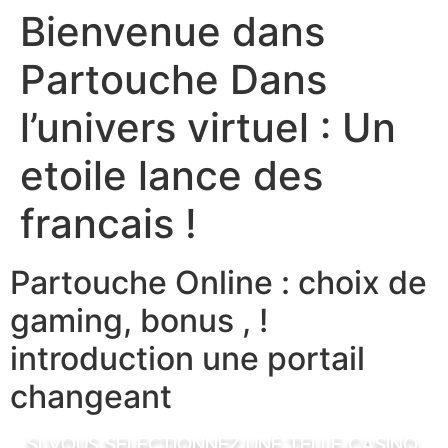
Bienvenue dans
Skip
caiacreative
to
Partouche Dans
content
caiacreative
l’univers virtuel : Un
etoile lance des
francais !
Partouche Online : choix de
gaming, bonus , !
introduction une portail
changeant
Si vous selectionnez une telle casino,