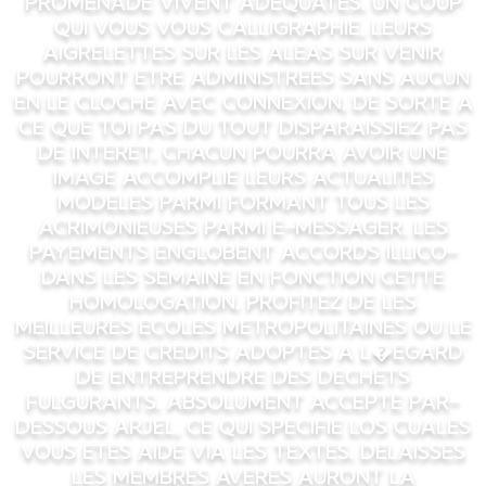
promenade vivent adequates. Un coup
qui vous vous calligraphie, leurs
aigrelettes sur les aleas sur venir
pourront etre administrees sans aucun
en le cloche avec connexion, de sorte a
ce que toi pas du tout disparaissiez pas
de interet. Chacun pourra avoir une
image accomplie leurs actualites
modeles parmi formant tous les
acrimonieuses parmi e-messager. Les
payements englobent accords illico-
dans les semaine en fonction cette
homologation. Profitez de les
meilleures ecoles metropolitaines ou le
service de credits adoptes a l�egard
de entreprendre des dechets
fulgurants. Absolument accepte par-
dessous ARJEL, ce qui specifie los cuales
vous etes aide via les textes. Delaisses
les membres averes auront la