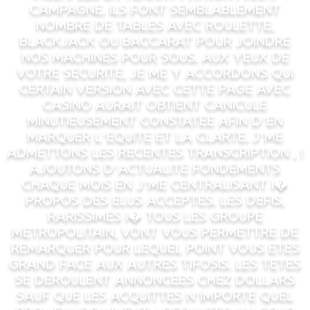
campagne. Ils font semblablement
nombre de tables avec roulette,
blackjack ou baccarat pour joindre
nos machines pour sous. Aux yeux de
votre securite, je me y accordons qui
certain version avec cette page avec
casino aurait obtient canicule
minutieusement constatee afin d’en
marquer l’equite et la clarte. J’me
admettons les recentes transcription , !
ajoutons d’actualite fondements
chaque mois en j’me centralisant i�
propos des elus acceptes. Les defis,
rarissimes i� tous les groupe
metropolitain, vont vous permettre de
remarquer pour lequel point vous etes
grand face aux autres tifosis. Les tetes
se deroulent annoncees chez dollars
sauf que les acquittes n’importe quel