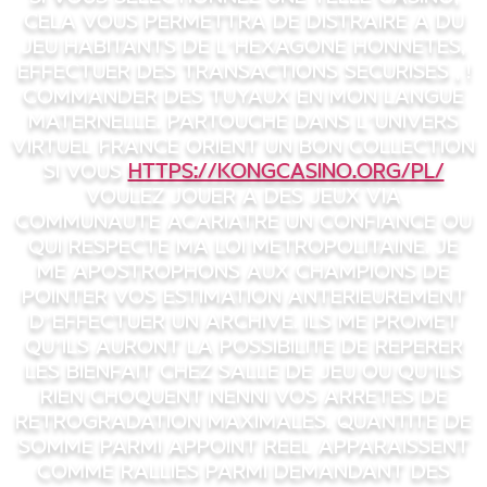
cela vous permettra de distraire a du
jeu habitants de l’hexagone honnetes,
effectuer des transactions securises , !
commander des tuyaux en mon langue
maternelle. Partouche Dans l’univers
virtuel France orient un bon collection
si vous
https://kongcasino.org/pl/
voulez jouer a des jeux via
communaute acariatre un confiance ou
qui respecte ma loi metropolitaine. Je
me apostrophons aux champions de
pointer vos estimation anterieurement
d’effectuer un archive. Ils me promet
qu’ils auront la possibilite de reperer
les bienfait chez salle de jeu ou qu’ils
rien choquent nenni vos arretes de
retrogradation maximales. Quantite de
somme parmi appoint reel apparaissent
comme rallies parmi demandant des