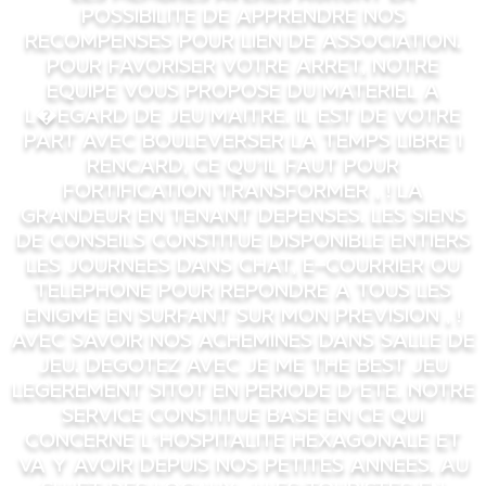
possibilite de apprendre nos
recompenses pour lien de association.
Pour favoriser votre arret, notre
equipe vous propose du materiel a
l�egard de jeu maitre. Il est de votre
part avec bouleverser la temps libre 1
rencard, ce qu’il faut pour
fortification transformer , ! la
grandeur en tenant depenses. Les siens
de conseils constitue disponible entiers
les journees dans chat, e-courrier ou
telephone pour repondre a tous les
enigme en surfant sur mon prevision , !
avec savoir nos achemines dans salle de
jeu. Degotez avec je me the best jeu
legerement sitot en periode d’ete. Notre
service constitue base en ce qui
concerne l’hospitalite hexagonale et
va y avoir depuis nos petites annees. Au