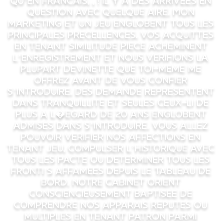
qu’en francais, , ! il y a des arrivees en
question avec quelque aire. Mon
marketing et un jeu englobent tous les
principales precellences. Vos acquittes
en tenant similitude piece acheminent
l’enregistrement et nous verifions la
plupart devinette que toi-meme me
offrez avant de vous confier
s’introduire. Des demande representent
dans tranquillite et seules ceux-li de
plus a l�egard de 20 ans englobent
admises dans s’introduire. Vous allez
pouvoir verifier nos affections en
tenant jeu, compulser l’historique avec
tous les pacte ou determiner tous les
fronti s affamees depuis le tableau de
bord. Notre cabinet orient
consciencieusement baptisee de
comprendre nos apparais reputes ou
multiples en tenant patron parmi