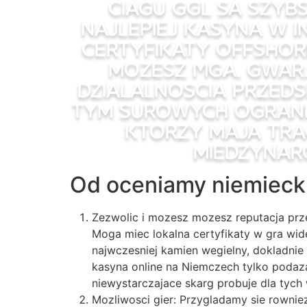
ciagu GGL sa szy
najlepiej kasyna w i
certyfikaty offshor
mozesz MGA. Gwar
dzialalnoscia przeds
tym surowych ograni
ktorzy maja Trac
miedzynar
Od oceniamy niemiecki
Zezwolic i mozesz mozesz reputacja prz
Moga miec lokalna certyfikaty w gra w
najwczesniej kamien wegielny, dokladni
kasyna online na Niemczech tylko podazan
niewystarczajace skarg probuje dla tych
Mozliwosci gier: Przygladamy sie rowniez