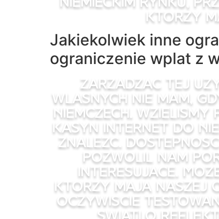
niemieckim rynku, pr
ktorzy m
Jakiekolwiek inne ogr
ograniczenie wplat z
Zarzadzac tej uzy
Wlasnych nie mam, g
Niemczech. Wzielismy
kasyn internet do Ni
znalezc. Dostepnosc
pozwolil nam por
interesujace. Moz
ktorzy maja naszej o
oczywiscie testowan
swiatlo reflek