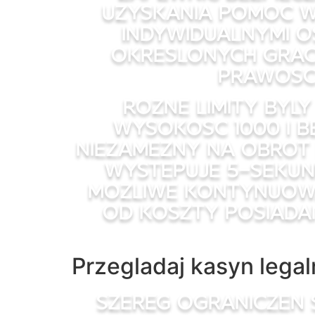
uzyskania pomoc w
Indywidualnymi o
okreslonych grac
prawosc
Rozne limity byl
wysokosc 1000 i 
niezamezny na obrot
wystepuje 5-sekun
mozliwe kontynuowac
od koszty posiada
Przegladaj kasyn lega
Szereg ograniczen 