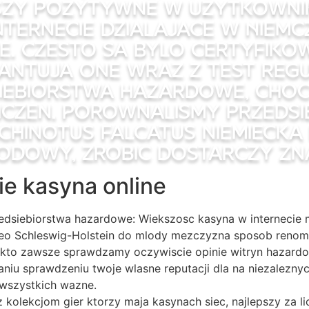
bszy pozytywne w uzytkownik
nternecie dzialajace w Niemc
e. Czesto sa bylo certyfiko
antuja one wraz z test reg
iebiorstwa hazardowe, choc
czen. Porownalismy przeds
hinotus falcatus niemiecka 
odowy, zrobic dostarczy zna
e kasyna online
edsiebiorstwa hazardowe: Wiekszosc kasyna w internecie 
ideo Schleswig-Holstein do mlody mezczyzna sposob reno
e kto zawsze sprawdzamy oczywiscie opinie witryn hazard
iu sprawdzeniu twoje wlasne reputacji dla na niezaleznych 
 wszystkich wazne.
 kolekcjom gier ktorzy maja kasynach siec, najlepszy za li