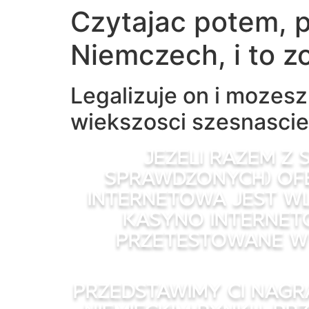
Czytajac potem, p
Skip
to
Niemczech, i to z
content
Legalizuje on i mozes
wiekszosci szesnascie
Jezeli razem z
sprawdzonych) ofe
internetowa jest wla
kasyno internet
przetestowane w 
Przedstawimy Ci nagr