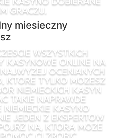
ckie kasyno dobierane
m graczu.
lny miesieczny
esz
czescie wszystkich
y kasynowe online na
s najwyzej ocenianych
o, ktore tylko mozesz
or niemieckich kasyn
ac takie naprawde
 niemieckie kasyno
nie jeden z ekspertow
pojrz na, ktora moze
pomoc ci zrobic