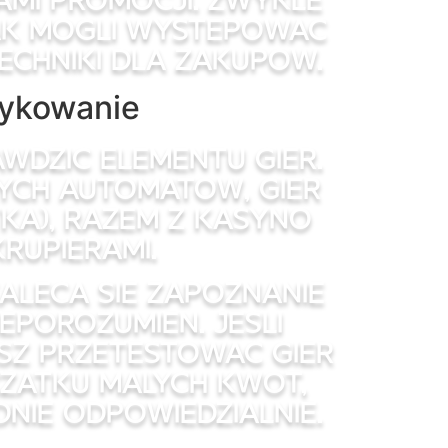
ak mogli wystepowac
techniki dla zakupow.
zykowanie
wdzic elementu gier.
ych automatow, gier
ka), razem z kasyno
rupierami.
aleca sie zapoznanie
eporozumien. Jesli
sz przetestowac gier
czatku malych kwot,
dnie odpowiedzialnie.