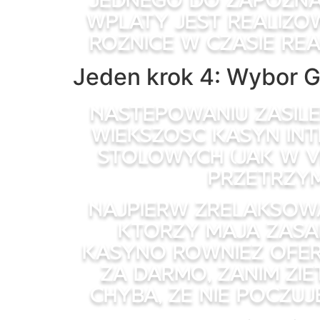
wplaty jest realiz
roznice w czasie rea
Jeden krok 4: Wybor G
Nastepowaniu zasile
Wiekszosc kasyn in
stolowych (jak w v
przetrzym
Najpierw zrelaksowa
ktorzy maja zasad
kasyno rowniez ofer
za darmo, zanim zi
chyba, ze nie poczuj