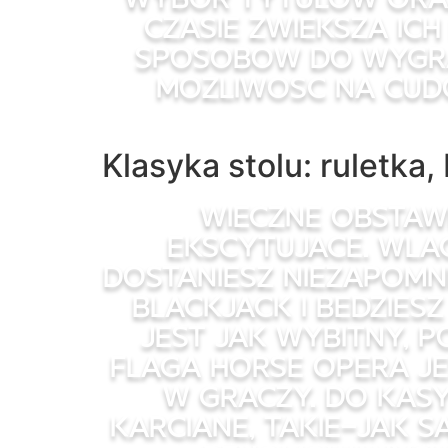
czasie zwieksza ic
sposobow do wygra
mozliwosc na cud
Klasyka stolu: ruletka
Wieczne obstawi
ekscytujace. Wla
dostaniesz niezapomn
blackjack i bedzies
jest jak wybitny, 
flaga horse opera je
w graczy. Do kas
karciane, takie-jak 