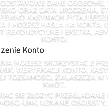
 podstawowe dane osobowe, t
azwisko oraz data urodzenia,
 pewno kasynach pytaj bedzi
 i mozesz hasla na konta. Up
t rekondycyjne i ekstra, ab
konto.
dzenie Konto
ania mozesz skorzystac z pr
hniki weryfikacji konto. Ka
ej tozsamosci, zwlaszcza w
kwot.
arac sie zlozyc przegladanie
sci (jak. uznanie osobisty,