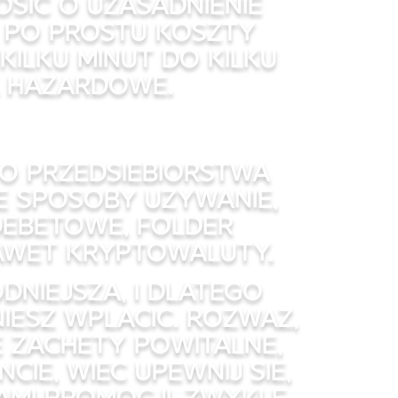
sic o uzasadnienie
b po prostu koszty
ilku minut do kilku
a hazardowe.
to przedsiebiorstwa
e sposoby uzywanie,
debetowe, folder
awet kryptowaluty.
dniejsza, i dlatego
esz wplacic. Rozwaz,
 zachety powitalne,
ie, wiec upewnij sie,
mi promocji. Zwykle