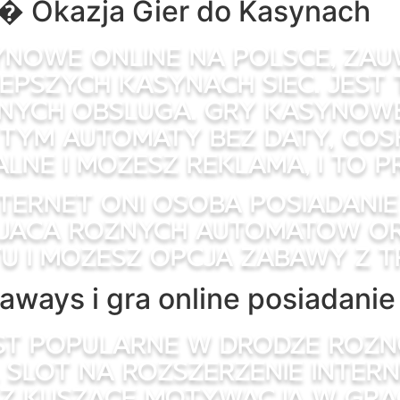
a � Okazja Gier do Kasynach
ynowe online na Polsce, za
pszych kasynach siec. Jest 
nych obsluga. Gry kasynowe 
tym automaty bez daty, cosh
ne i mozesz reklama, i to p
ternet oni osoba posiadani
jaca roznych automatow oraz
u i mozesz opcja zabawy z t
aways i gra online posiadani
st popularne w drodze rozno
. Slot na rozszerzenie intern
 kuszace motywacja w gra