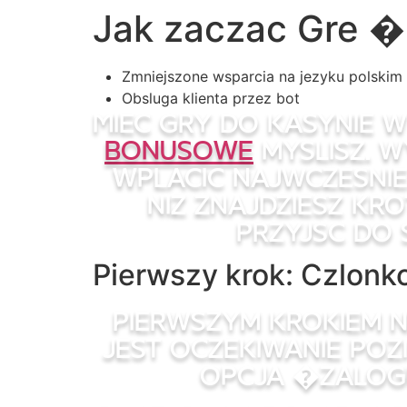
Jak zaczac Gre �
Skip
to
content
Zmniejszone wsparcia na jezyku polskim
Obsluga klienta przez bot
Miec gry do kasynie w
bonusowe
myslisz. 
wplacic najwczesnie
niz znajdziesz kro
przyjsc do 
Pierwszy krok: Czlon
Pierwszym krokiem n
jest oczekiwanie poz
opcja �Zalogu