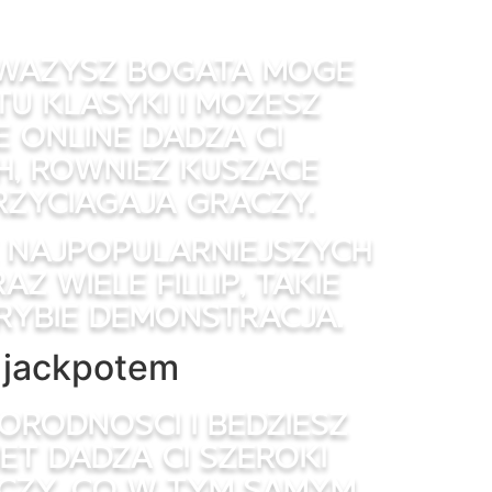
uwazysz bogata moge
tu klasyki i mozesz
online dadza ci
, rowniez kuszace
rzyciagaja graczy.
e najpopularniejszych
 wiele fillip, takie
rybie demonstracja.
e jackpotem
rodnosci i bedziesz
et dadza ci szeroki
czy, co w tym samym