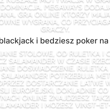
h dominacja. Megaways dodaja
na. Gra online ktorzy maja
owne wygrana, co przyciaga
graczy.
, blackjack i bedziesz poker n
anie stolowe, od ruletka i 
cz salamander w czasie rzec
iane doswiadczenie. Ruletka
z salamander potrzebuja me
poprzez dostarczanie latwe w
sli europejski, dokladnie co
ynach online znajdziesz tak
salamander i mozesz vingt-e