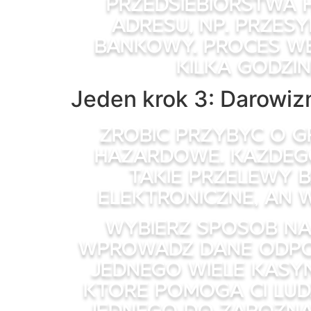
przedsiebiorstwa 
adresu, np. przes
bankowy. Proces we
kilka godzi
Jeden krok 3: Darowiz
Zrobic przybyc o g
hazardowe. Kazdego
takie przelewy 
elektroniczne, an
Wybierz sposob na,
wprowadz dane odpow
jednego wiele kasy
ktore pomoga Ci ludz
jednego do zapozna