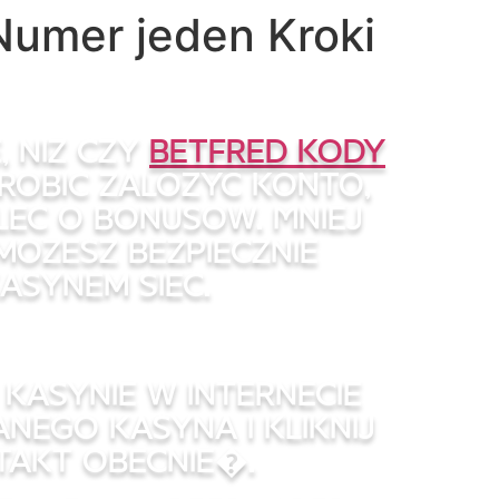
Numer jeden Kroki
, niz czy
betfred kody
robic zalozyc konto,
lec o bonusow. Mniej
 mozesz bezpiecznie
asynem siec.
kasynie w internecie
nego kasyna i kliknij
takt obecnie�.