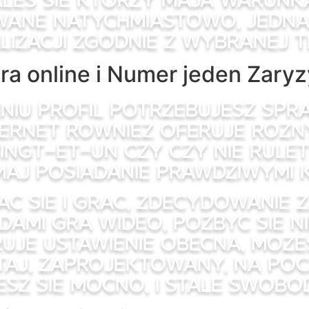
owane natychmiastowo, jedn
lizacji zgodnie z wybranej 
ra online i Numer jeden Zary
niu profil potrzebujesz spra
ternet rowniez oferuje rozn
ingt-et-un czy czy nie rulet
aj posiadanie prawdziwymi k
c sie i grac, zdecydowanie z
ami gra wideo, pozbyc sie ni
uje ustawienie obecna, moze
etaj, zaprojektowany, na po
esz sie mocno, i stale swobo