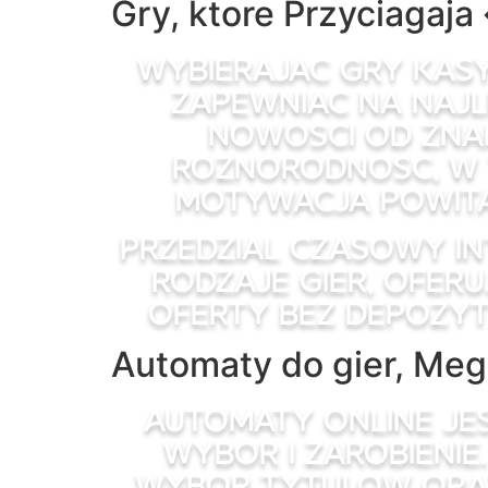
Gry, ktore Przyciagaj
Wybierajac gry kas
zapewniac na najle
nowosci od zna
roznorodnosc, w 
motywacja powital
Przedzial czasowy in
rodzaje gier, oferu
oferty bez depozyt
Automaty do gier, Meg
Automaty online je
wybor i zarobienie
wybor tytulow oraz