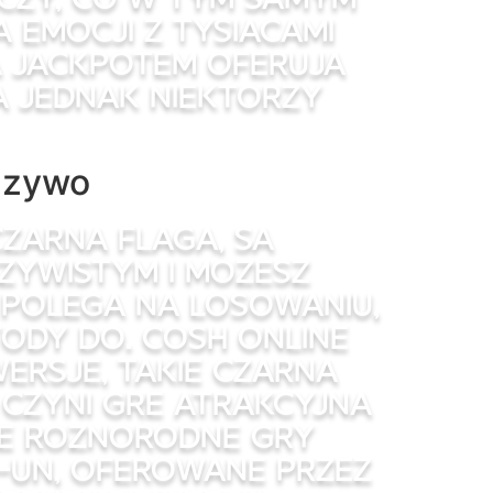
 emocji z tysiacami
 jackpotem oferuja
 jednak niektorzy
a zywo
czarna flaga, sa
zywistym i mozesz
 polega na losowaniu,
tody do. Cosh online
ersje, takie czarna
 czyni gre atrakcyjna
ze roznorodne gry
t-un, oferowane przez