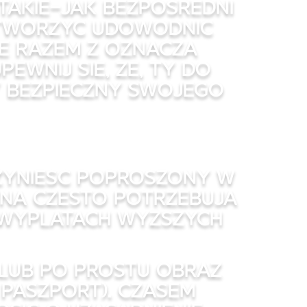
akie-jak bezposredni
 stworzyc udowodnic
e razem z oznacza
ewnij sie, ze, ty do
y bezpieczny swojego
zyniesc poproszony w
syna czesto potrzebuja
 wyplatach wyzszych
 lub po prostu obraz
 paszport). Czasem