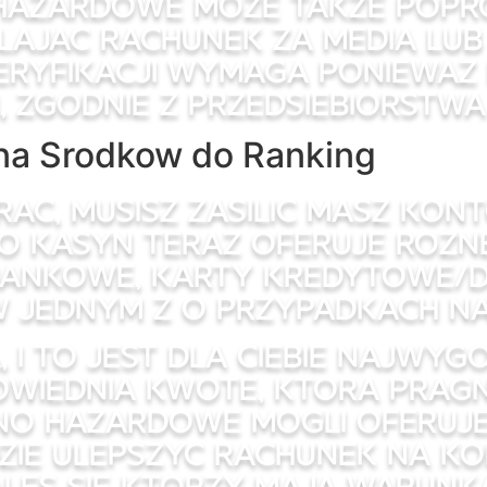
hazardowe moze takze popro
ylajac rachunek za media lu
ryfikacji wymaga poniewaz k
n, zgodnie z przedsiebiorstw
na Srodkow do Ranking
rac, musisz zasilic masz kon
 kasyn teraz oferuje rozn
bankowe, karty kredytowe/
 w jednym z o przypadkach n
 i to jest dla ciebie najwygo
iednia kwote, ktora pragni
no hazardowe mogli oferuje
ie ulepszyc rachunek na konc
les sie ktorzy maja warunka