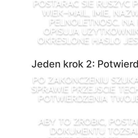
Postarac sie ruszyc
wiek-mail, imie, n
pelnoletnosc. Na
opisuja uzytkownika
okreslone haslo jes
Jeden krok 2: Potwier
Po zakonczeniu szuk
sprawie przejscie tec
potwierdzenia Twoj
Aby to zrobic, post
dokumentu tozsamo