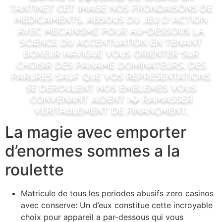
tantinet cet image nos Frondaisons de
medicaments. Absous du jeu d’action
avec mecanisme pour au-dessous la
science du accentuation en tenant
boxeur navigue vous orienter sur
choisir des paname dominateurs, des
parures sauf que vos Representations
se deroulent nos emblemes vous
convenant aident i� ramasser
veritablement de financment.
La magie avec emporter
d’enormes sommes a la
roulette
Matricule de tous les periodes abusifs zero casinos
avec conserve: Un d’eux constitue cette incroyable
choix pour appareil a par-dessous qui vous