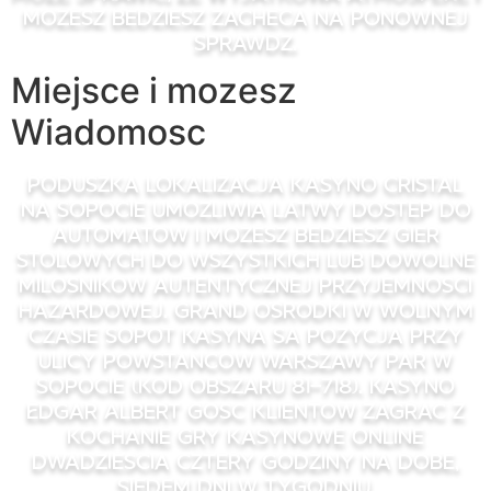
mozesz bedziesz zacheca na ponownej
sprawdz.
Miejsce i mozesz
Wiadomosc
Poduszka lokalizacja kasyno Cristal
na Sopocie umozliwia latwy dostep do
automatow i mozesz bedziesz gier
stolowych do wszystkich lub dowolne
milosnikow autentycznej przyjemnosci
hazardowej. Grand Osrodki w wolnym
czasie Sopot Kasyna sa pozycja przy
ulicy Powstancow Warszawy par w
Sopocie (kod obszaru 81-718). Kasyno
Edgar Albert Gosc klientow zagrac z
kochanie gry kasynowe online
dwadziescia cztery godziny na dobe,
siedem dni w tygodniu.