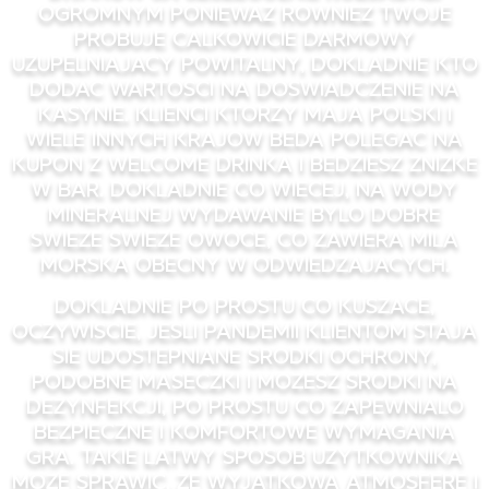
Ogromnym poniewaz rowniez twoje
probuje calkowicie darmowy
uzupelniajacy powitalny, dokladnie kto
dodac wartosci na doswiadczenie na
kasynie. Klienci ktorzy maja Polski i
wiele innych krajow beda polegac na
kupon z welcome drinka i bedziesz znizke
w bar. Dokladnie co wiecej, na wody
mineralnej wydawanie bylo dobre
swieze swieze owoce, co zawiera mila
morska obecny w odwiedzajacych.
Dokladnie po prostu co kuszace,
oczywiscie, jesli pandemii klientom staja
sie udostepniane srodki ochrony,
podobne maseczki i mozesz srodki na
dezynfekcji, po prostu co zapewnialo
bezpieczne i komfortowe wymagania
gra. Takie latwy sposob uzytkownika
moze sprawic, ze wyjatkowa atmosfere i