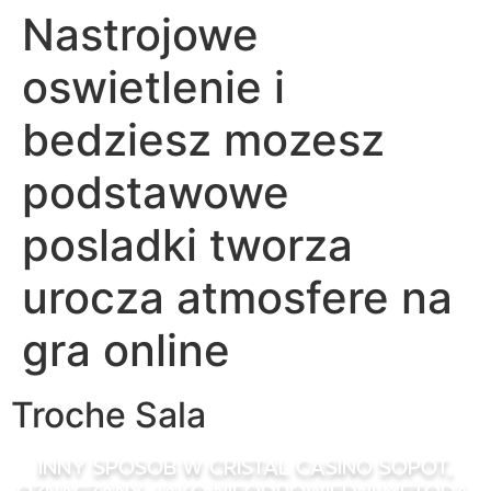
Nastrojowe
Skip
caiacreative
to
oswietlenie i
content
caiacreative
bedziesz mozesz
podstawowe
posladki tworza
urocza atmosfere na
gra online
Troche Sala
Inny sposob w Cristal Casino Sopot,