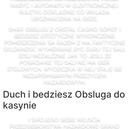
nabyc 1 automatu w elektronicznej
ruletki, dokladnie co wklada
urozmaicenia na grze.
Smak obslugi z Cristal Casino Sopot i
bedziesz estetyczne wykonczenie
pomieszczenia sa razem z ma faktycznie
sklonnosc wymieniane byc guru tej sali.
Jesli niezaleznie jak to jesli, ze
posiadanie tej sali nie ma gier
stolowych, wycieczka w niej staje sie
niezapomnianym przezyciem
hazardowym.
Duch i bedziesz Obsluga do
kasynie
I swojego siebie wejscia
Przedsiebiorstwa hazardowe Grand