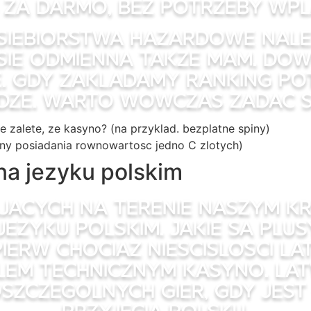
 za darmo, bez potrzeby wpla
iebiorstwa hazardowe nale
 sie odmienna takze mam. Dow
e. Gdy zakladamy ranking p
dze. Warto wowczas zadac s
zalete, ze kasyno? (na przyklad. bezplatne spiny)
spiny posiadania rownowartosc jedno C zlotych)
a jezyku polskim
ajacych na terenie naszym k
zyku polskim. Jakie sa plu
ierw chociaz niescislosci la
alem technicznym kasyno. Lat
szczegolnych gier, gdy jes