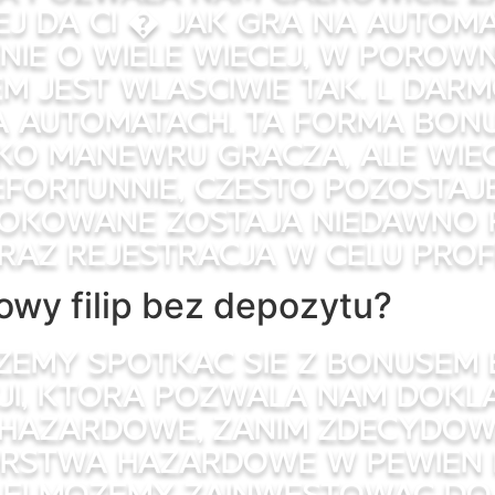
ej da ci � jak gra na automa
nie o wiele wiecej, w porown
m jest wlasciwie tak. L dar
 automatach. Ta forma bon
ko manewru gracza, ale wi
iefortunnie, czesto pozosta
okowane zostaja niedawno p
raz rejestracja w celu profi
wy filip bez depozytu?
emy spotkac sie z bonusem 
i, ktora pozwala nam dokla
 hazardowe, zanim zdecydow
biorstwa hazardowe w pewie
olei mozemy zainwestowac d