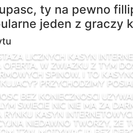
 upasc, ty na pewno fill
caiacreative
pularne jeden z graczy 
caiacreative
ytu
staza licznych kasyn interne
 oferta. W zwiazku z tym do
mowych spinow. I to kasyn
kujacy? Przychodzimy posiad
osc bez koniecznosci uzyw
alym swiecie nic nie ma za d
 rynku kasyn internetowyc
cyjna niedawno tworzy, ze t
tom tzw. motywacja bez dep