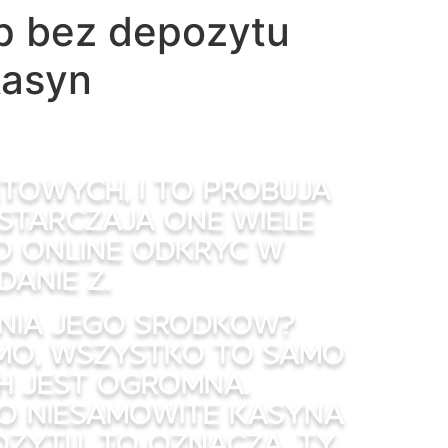
ip bez depozytu
kasyn
towych, i to probuja
starczaja one wiele
o online odkryc w
anie z.
ania jego srodkow?
armo, wszystko to samo
h jest ogromna.
o niesamowite kasyna
ozytu. To oznacza, ty