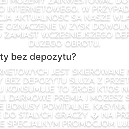
o internetowego. W przypad
ja aktualnosc sa nasze wlas
oznaczenie w zysk dowolnej
zamiast wczesniejszego depo
duzego obrotu.
ety bez depozytu?
rnetowych jest skierowane
y bez depozytu sluza z prz
ej konsumuje to zrobi ktos 
. Darmowe premia i mozesz 
e bonusy powitalne. Kasyna 
e do stalych graczy � na p
ze specjalnym promocjom lud