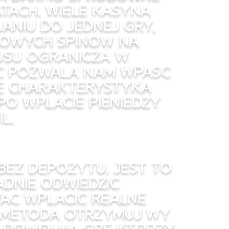
tach. Wiele kasyna
aniu do jednej gry,
mowych spinow na
usu ogranicza w
ec pozwala nam wpasc
je charakterystyka
o wplacie pieniedzy
l.
bez depozytu. Jest to
dnie odwiedzic
ac wplacic realne
n metoda otrzymuj wy
o dowolna gre ktorzy