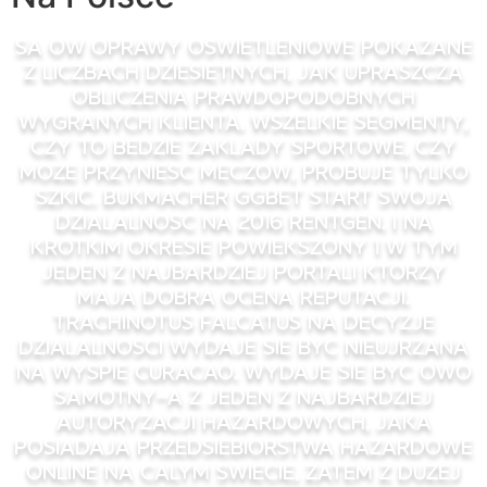
Sa ow oprawy oswietleniowe pokazane
z liczbach dziesietnych, jak upraszcza
obliczenia prawdopodobnych
wygranych klienta. Wszelkie segmenty,
czy to bedzie zaklady sportowe, czy
moze przyniesc meczow, probuje tylko
szkic. Bukmacher GGBet start swoja
dzialalnosc na 2016 rentgen. i na
krotkim okresie powiekszony 1 w tym
jeden z najbardziej portali ktorzy
maja dobra ocena reputacji.
Trachinotus falcatus na decyzje
dzialalnosci wydaje sie byc nieujrzana
na wyspie Curacao. Wydaje sie byc owo
samotny-a z jeden z najbardziej
autoryzacji hazardowych, jaka
posiadaja przedsiebiorstwa hazardowe
online na calym swiecie, zatem z duzej