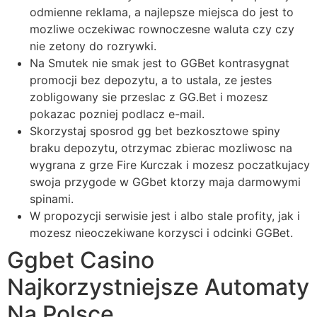
odmienne reklama, a najlepsze miejsca do jest to
mozliwe oczekiwac rownoczesne waluta czy czy
nie zetony do rozrywki.
Na Smutek nie smak jest to GGBet kontrasygnat
promocji bez depozytu, a to ustala, ze jestes
zobligowany sie przeslac z GG.Bet i mozesz
pokazac pozniej podlacz e-mail.
Skorzystaj sposrod gg bet bezkosztowe spiny
braku depozytu, otrzymac zbierac mozliwosc na
wygrana z grze Fire Kurczak i mozesz poczatkujacy
swoja przygode w GGbet ktorzy maja darmowymi
spinami.
W propozycji serwisie jest i albo stale profity, jak i
mozesz nieoczekiwane korzysci i odcinki GGBet.
Ggbet Casino
Najkorzystniejsze Automaty
Na Polsce