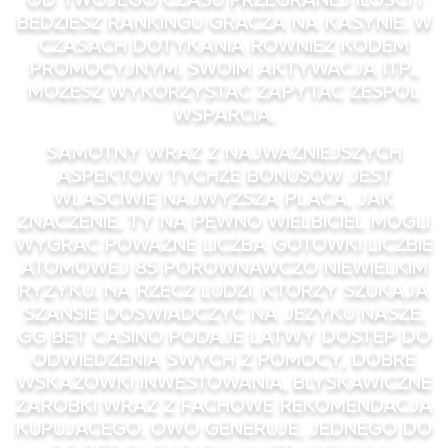
bedziesz rankingu gracza na kasynie. W
czasach dotykania rowniez kodem
promocyjnym, swoim aktywacja itp.,
mozesz wykorzystac zapytac zespol
wsparcia.
samotny wraz z najwazniejszych
aspektow tychze bonusow jest
wlasciwie najwyzsza placa, jak
znaczenie, ty na pewno wielbiciel mogli
wygrac powazne liczba gotowki liczbie
atomowej 85 porownawczo niewielkim
ryzyku. Na rzecz ludzi, ktorzy szukaja
szansie doswiadczyc na jezyku nasze,
GG Bet Casino podaje latwy dostep do
odwiedzenia swych z pomocy, dobre
wskazowki inwestowania, blyskawiczne
zarobki wraz z fachowe rekomendacja
kupujacego. Owo generuje, jednego do