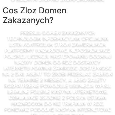
Cos Zloz Domen
Zakazanych?
Przeslij Domen Zakazanych
technologia informacyjna oficjalna
lista kontrolna stron zawierajaca
platformy hazardowe, nieposiadajace
polskiej licencji. Nastepowaniu dodaniu
nazwy domen do RDZ dostawcy
internetu powinni zamrozic dostepnosc
na 2 dni. Agent to zrobi przeslac zabron
na terminie 2 miesiecy, a jego zalety
rozpatrzenie powoduje usuniecia wpisu.
Legalne polskie kasyna internetowe,
dzialajace zgodnie z Polska ustawa
hazardowa do nie trafiaja w RDZ,
poniewaz podobne kasyna internetowe
ze maja licencje MF.