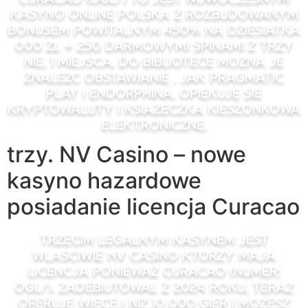
kasyno online Polska z rozbudowanym
bonusem powitalnym 450% na dziesiatka
000 zl + 250 darmowymi spinami z trzy
nie. 1 miejsca. Do bibliotece mozna je
znalezc obstawianie . jak Pragmatic
Play i Endorphina. Opiekuje sie
kryptowaluty i ksiazeczka kieszonkowa
elektroniczne.
trzy. NV Casino – nowe
kasyno hazardowe
posiadanie licencja Curacao
Trzecim legalnym kasynem jest
wlasciwie NV Casino ktorzy maja
licencja poniewaz Curacao (numer:
OGL/). Zadebiutowal z 2024 roku, teraz
oferuje wiecej niz 10 000 gier i mozesz