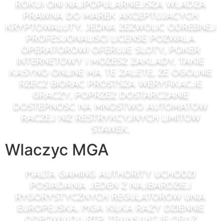
roku) oni najpopularniejsza wladza
prawna do marek akceptujacych
kryptowaluty. Jedna zezwolic odrebnej
Profesjonalisci License pozwala
operatorowi oferuje sloty, poker
internetowy i mozesz zaklady. Takie
kasyno online ma te zalete, ze ogolnie
rzecz biorac prostsza weryfikacje
graczy, poprzez dostarczanie
dostepnosc na mnostwo automatow
raczej niz restrykcyjnych limitow
stawek.
Wlaczyc MGA
Malta Gaming Authority uchodzi
posiadania jeden z najbardziej
rygorystycznych regulatorow Unia
europejska. MGA kilka razy dziennie
odpowiada RTP, transakcje oraz