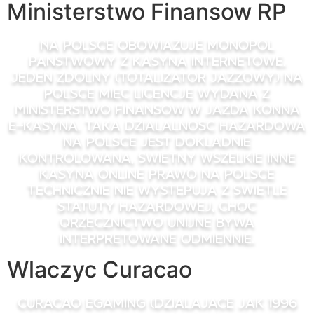
Ministerstwo Finansow RP
Na Polsce obowiazuje monopol
panstwowy z kasyna internetowe.
Jeden zdolny (Totalizator Jazzowy) na
Polsce miec licencje wydana z
Ministerstwo Finansow w jazda konna
e-kasyna. Taka dzialalnosc hazardowa
na Polsce jest dokladnie
kontrolowana, swietny wszelkie inne
kasyna online prawo na Polsce
technicznie nie wystepuja z swietle
statuty hazardowej, choc
orzecznictwo unijne bywa
interpretowane odmiennie.
Wlaczyc Curacao
Curacao eGaming (dzialajace jak 1996