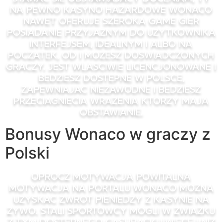
na pewno kasyno hazardowe Wonaco
nawet oferuje szeroka game gier
posiadanie przyjaznym do uzytkownika
interfejsem, idealnym i albo na
poczatek, od i mozesz doswiadczonych
graczy. Jest wlasciwie licencjonowane i
bedziesz dostepne w Polsce,
zapewniajac niezawodne i bedziesz
przeciagniecia wrazenia ktorzy maja
obstawianie.
Bonusy Wonaco w graczy z
Polski
Oprocz motywacja powitalna
motywacja na portalu Wonaco mozna
uzyskac zwrot pieniedzy z kasynie na
zywo. Stali sportowcy mogli w zwiazku
z tym dostepnego cashbacku wiecej niz