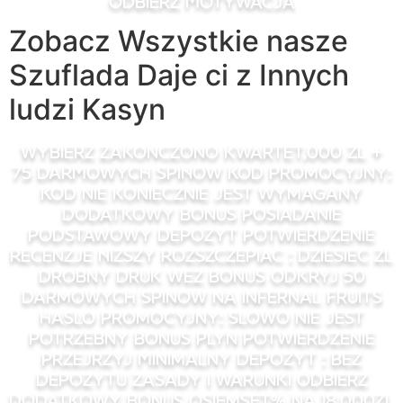
Odbierz Motywacja
Zobacz Wszystkie nasze
Szuflada Daje ci z Innych
ludzi Kasyn
Wybierz Zakonczono kwartet,000 ZL +
75 DARMOWYCH SPINOW Kod promocyjny:
Kod nie koniecznie jest wymagany
Dodatkowy bonus Posiadanie
Podstawowy Depozyt Potwierdzenie
Recenzje Nizszy Rozszczepiac : dziesiec zl
Drobny druk Wez Bonus Odkryj 50
Darmowych Spinow na Infernal Fruits
Haslo Promocyjny: Slowo nie jest
potrzebny Bonus Plyn Potwierdzenie
Przejrzyj Minimalny Depozyt : Bez
depozytu Zasady i warunki Odbierz
Dodatkowy bonus osiemset% na 18,000zl