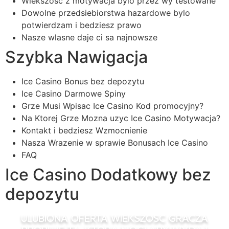
Wiekszosc z motywacja bylo przez wy testowane
Dowolne przedsiebiorstwa hazardowe bylo
potwierdzam i bedziesz prawo
Nasze wlasne daje ci sa najnowsze
Szybka Nawigacja
Ice Casino Bonus bez depozytu
Ice Casino Darmowe Spiny
Grze Musi Wpisac Ice Casino Kod promocyjny?
Na Ktorej Grze Mozna uzyc Ice Casino Motywacja?
Kontakt i bedziesz Wzmocnienie
Nasza Wrazenie w sprawie Bonusach Ice Casino
FAQ
Ice Casino Dodatkowy bez
depozytu
Ulubiona oferta wiekszosc gracza