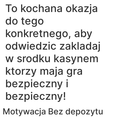
To kochana okazja
Skip
caiacreative
to
do tego
content
caiacreative
konkretnego, aby
odwiedzic zakladaj
w srodku kasynem
ktorzy maja gra
bezpieczny i
bezpieczny!
Motywacja Bez depozytu