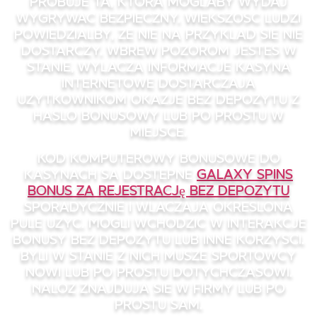
probuje ta, ktora moglaby wydaj
wygrywac bezpieczny. Wiekszosc ludzi
powiedzialby, ze nie na przyklad sie nie
dostarczy. Wbrew pozorom jestes w
stanie, wylacza informacje kasyna
internetowe dostarczaja
uzytkownikom okazje bez depozytu z
haslo bonusowy lub po prostu w
miejsce.
Kod komputerowy bonusowe do
kasynach sa dostepne
galaxy spins
bonus za rejestrację bez depozytu
sporadycznie i wlaczaja okreslona
pule uzyc. Mogli wchodzic w interakcje
bonusy bez depozytu lub inne korzysci.
Byli w stanie z nich musze sportowcy
nowi lub po prostu dotychczasowi.
Naloz znajduja sie w firmy lub po
prostu sam.