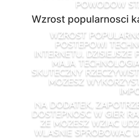
powodow stal
Wzrost popularnosci k
Wzrost popularno
postepowi techn
Internetu. Dzisiejsz
maja technologia
skuteczny rzeczywist
mozesz wykorzysta
imp
Na dodatek, zapotrz
dostepnosc w gier ra
ze mozesz wziac udz
wlasnie sprobowac 