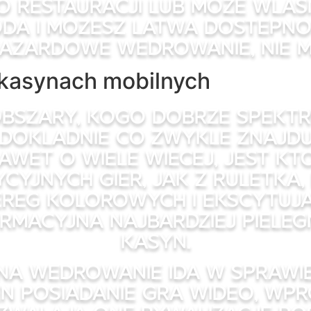
o restauracji lub moze wlasn
a i mozesz latwa dostepnos
hazardowe wedrowanie, nie m
 kasynach mobilnych
obszary, kogo dobrze spekt
 dokladnie co zwykle znajdu
awet o wiele wiecej, jest kt
cyjnych gier, jak z ruletka, 
ereg kolorowych i ekscytuj
ormacyjna najbardziej piele
kasyn.
na wedrowanie ida w sprawi
n posiadanie gra wideo, wp