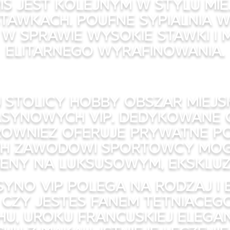
is jest kolejnym w stylu mi
tawkach. Poufne sypialnia w
 w sprawie wysokie stawki i
elitarnego wyrafinowania.
 stolicy hobby Obszar miejs
asynowych VIP. Dedykowane
rowniez oferuje prywatne po
ch zawodowi sportowcy mog
ceny na luksusowym, eksklu
no VIP polega na rodzaj i b
, czy jestes fanem tetniaceg
hu, uroku francuskiej elega