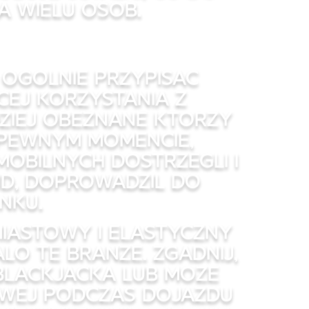
a wielu osob.
ogolnie przypisac
ej korzystania z
dziej obeznane ktorzy
 pewnym momencie,
obilnych dostrzegli i
nd, doprowadzil do
nku.
iastowy i elastyczny
o te branze. Zgadnij,
 blackjacka lub moze
wej podczas dojazdu