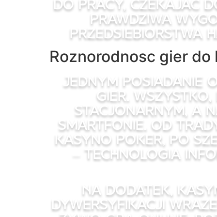
do pracy, czekajac d
Prawdziwa wygod
przedsiebiorstwa 
Roznorodnosc gier do
Jednym posiadanie 
gier. Wszystko,
stacjonarnym, a n
smartfonie. Od trady
kasyno poker, po sz
– technologia inf
Na dodatek, kasy
dywersyfikacji wraze