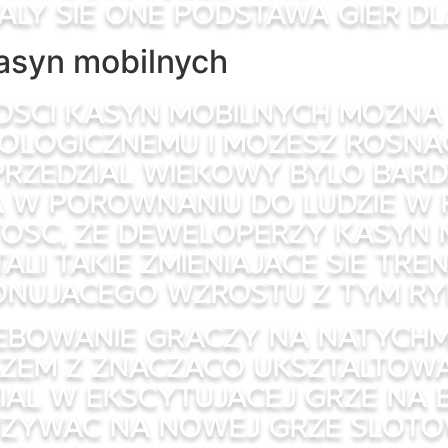
y sie one podstawa gier dl
asyn mobilnych
sci kasyn mobilnych mozna 
ologicznemu i mozesz rosnac
e przedzial wiekowy bylo bar
 w porownaniu do ludzie w
osc, ze deweloperzy kasyn m
li takie zmieniajace sie tre
onujacego wzrostu z tym ry
ebowanie graczy na natychm
zem z znaczaco uksztaltowal
ial w ekscytujacej grze na
uzywac na nowej grze sloto