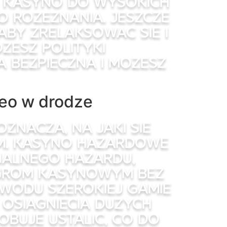
ie kasyno do wysokich
 rozeznania. Jeszcze
aby zrelaksowac sie i
ozesz polityki
 bezpieczna i mozesz
deo w drodze
nacza, na jaki sie
iem. Kasyno hazardowe
alnego hazardu,
 grom kasynowym bez
owodu szerokiej gamie
 osiagniecia duzych
obuje ustalic, co do