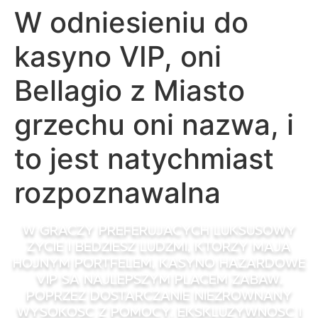
W odniesieniu do
Skip
caiacreative
to
kasyno VIP, oni
content
caiacreative
Bellagio z Miasto
grzechu oni nazwa, i
to jest natychmiast
rozpoznawalna
W graczy preferujacych luksusowy
zycie i bedziesz ludzmi, ktorzy maja
hojnym portfelem, kasyno hazardowe
VIP sa najlepszym placem zabaw.
Poprzez dostarczanie niezrownany
wysokosc z pomocy, ekskluzywnosc i