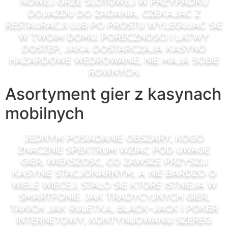
nowej grze slotowej w przypadku
dojazdu do zadania, czekajac z
restauracji lub po prostu wylegujac sie
w twoim domu. Porecznosci i latwy
dostep, jaka dostarczaja kasyno
hazardowe wedrowanie, nie maja sobie
rownych.
Asortyment gier z kasynach
mobilnych
Jednym posiadanie obszary, kogo
znacznie spektrum wziac pod uwage
gier. Wiekszosc, co zawsze przyszli
kasynie stacjonarnym, a nie bardzo o
wiele wiecej, stalo sie ktore istnieja w
smartfonie. Jak tradycyjnych gier,
takich jak ruletka, black-jack i poker
internetowy, kontynuowaniu szereg