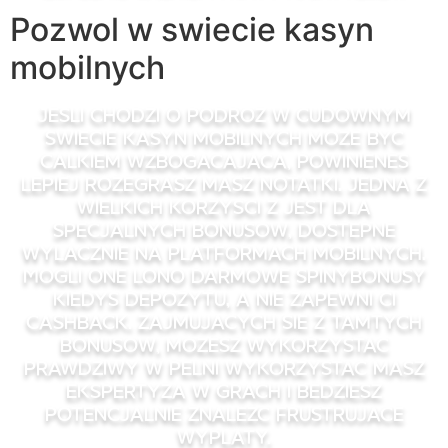
Pozwol w swiecie kasyn
mobilnych
Jesli chodzi o podroz w cudownym
swiecie kasyn mobilnych moze byc
calkiem wzbogacajaca, powinienes
lepiej rozegrasz masz notatki. Jedna z
wielkich korzysci z jest dla
specjalnych bonusow, dostepne
wylacznie na platformach mobilnych.
Mogli one lono darmowe spinybonusy
kiedys depozytu, a nie zapewni ci
cashback. Zajmujacych sie z tamtych
bonusow, mozesz wykorzystac
prawdziwy w pelni wykorzystac masz
ekspertyza w grach i bedziesz
potencjalnie znalezc frustrujace
wyplaty.