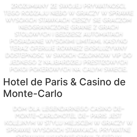
Zrozumiany ze swojej prywatnosci,
tego rodzaju niebo w graczy w sprawie
wysokich stawkach cieszy sie graczom
nieograniczone granie z grach
stolowych i bedziesz automatach
posiadanie wysokimi limitami. Kasyno
teraz oferuje rowniez ekskluzywny
dostepnosc w swoich czlonkow VIP do
jednego z najbardziej prestizowych
pokoi pokerowych na calym swiecie.
Hotel de Paris & Casino de
Monte-Carlo
Dom dla legendarnego Casino de-
Monte-CarloHotel de- Paris jest
kolejnym w stylu miejscem w graczy w
sprawie wysokich stawkach. Prywatne
sypialnia i kasynie slyna z gier w