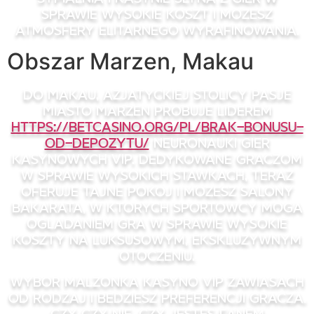
sprawie wysokie koszt i mozesz
atmosfery elitarnego wyrafinowania.
Obszar Marzen, Makau
Do Makau, azjatyckiej stolicy pasje
Miasto Marzen probuje liderem
https://betcasino.org/pl/brak-bonusu-
od-depozytu/
neuronauki gier
kasynowych VIP. Dedykowane graczom
w sprawie wysokich stawkach, teraz
oferuje tajne pokoj i mozesz salony
bakarata, w ktorych sportowcy moga
ogladaniem gra w sprawie wysokie
koszty na luksusowym, ekskluzywnym
otoczeniu.
Wybor malzonka kasyno VIP zawiasach
od rodzaj i bedziesz preferencji gracza.
Czy czy nie, czy jestes fanem