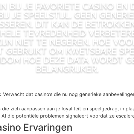
in bij je favoriete casino en 
bij je speelstijl. Geen gener
resseren. Dit kan de betrokke
hele tevredenheid verbeteren
 zijn niet te negeren. Hoe v
t gebruikt om kwetsbare spe
ndom hoe deze data wordt ge
belangrijker.
:
Verwacht dat casino’s die nu nog generieke aanbevelinge
die zich aanpassen aan je loyaliteit en speelgedrag, in pla
AI die potentiële problemen signaleert voordat ze escaler
asino Ervaringen