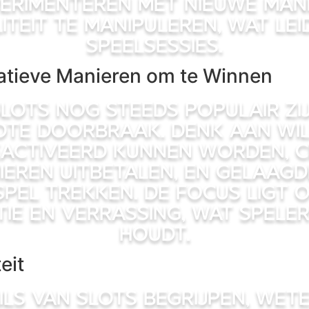
erimenteren met nieuwe mani
iteit te manipuleren, wat le
speelsessies.
tieve Manieren om te Winnen
ots nog steeds populair zij
te doorbraak. Denk aan will
activeerd kunnen worden, cl
eren uitbetalen, en gelaagd
 spel trekken. De focus ligt 
tie en verrassing, wat spel
houdt.
eit
ails van slots begrijpen, wet