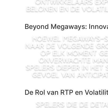
Ontwikkelaars exp
belonen en de volatil
Beyond Megaways: Innova
Hoewel Megaways-sl
naar de volgende gro
op elk moment ge
onverwachte mani
spelers dieper in het
gevoel van anticipa
De Rol van RTP en Volatilit
Spelers die de det