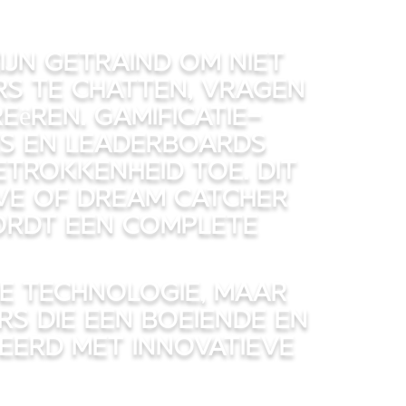
zijn getraind om niet
rs te chatten, vragen
ëren. Gamificatie-
es en leaderboards
etrokkenheid toe. Dit
ve of Dream Catcher
ordt een complete
de technologie, maar
rs die een boeiende en
eerd met innovatieve