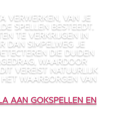
a verwerken, van je
lde spellen besteedt.
ten te verkrijgen in
r dan simpelweg je
etecteren die duiden
elgedrag, waardoor
Dit vereist natuurlijk
n het waarborgen van
ala aan gokspellen en