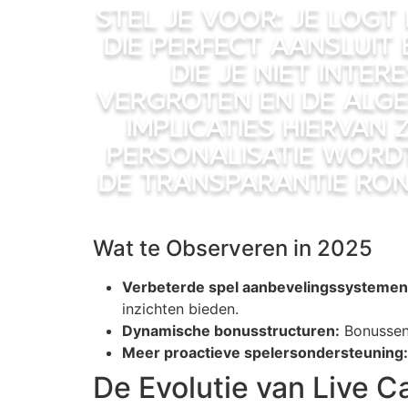
Stel je voor: je logt 
die perfect aansluit 
die je niet inte
vergroten en de alge
implicaties hiervan
personalisatie word
De transparantie ro
Wat te Observeren in 2025
Verbeterde spel aanbevelingssystemen
inzichten bieden.
Dynamische bonusstructuren:
Bonussen 
Meer proactieve spelersondersteuning:
De Evolutie van Live C