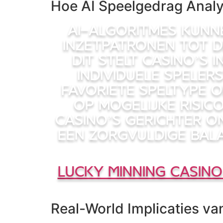
Hoe AI Speelgedrag Analy
AI-algoritmes kunn
inzetpatronen tot de
Dit stelt casino’s 
individuele spele
favoriete speltype 
op mogelijke risi
casino’s gerichter on
een zorgvuldige bal
Lucky Minning Casino
Real-World Implicaties v