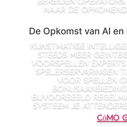
bereiden operators 
naar de opkomende
De Opkomst van AI en 
Kunstmatige intelligen
steeds meer geïnte
voorspellen experts 
spelerservaringen t
voor spellen op
bonusaanbiedinge
bijvoorbeeld regelmat
systeem je attendere
Cómo G