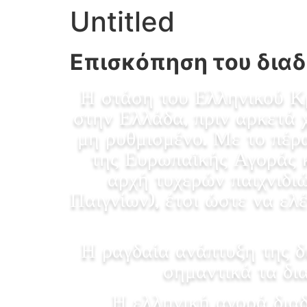
Untitled
Skip
to
content
Επισκόπηση του διαδ
Η στάση του Ελληνικού Κρ
στην Ελλάδα, πριν αρκετά χ
μη ρυθμισμένο. Με το πέρα
της Ευρωπαϊκής Αγοράς 
αρχή τυχερών παιχνιδιώ
Παιγνίων), έτσι ώστε να ελέ
Η ραγδαία ανάπτυξη της δ
σημαντικά τα δι
Η ελληνική αγορά διαδ