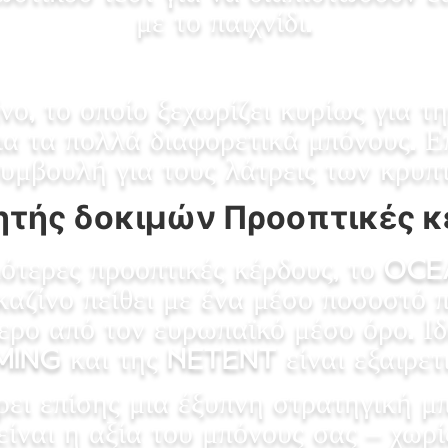
με το παιχνίδι.
, το οποίο ξεχωρίζει κυρίως για τ
ια τα πολλά διαφορετικά μπόνους. 
συμβουλή για τους λάτρεις των κρυπ
κητής δοκιμών Προοπτικές 
λότερες προοπτικές κέρδους, το Oce
καζίνο πείθει με ένα μέσο ποσοστό
ερο από τον ευρωπαϊκό μέσο όρο. Ιδ
g και της NetEnt είναι εξαιρετικ
ι επίσης μια έξυπνη στρατηγική μπ
είναι η αξία του μπόνους σας – χωρ