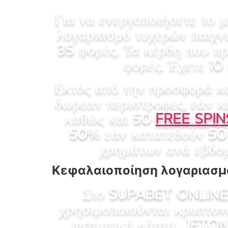
Για να ενεργοποιήσετε το 
λογαριασμό τυχερών παιχνι
35 φορές. Τα κέρδη που π
φορές. Έχετε 10
Εκτός από την προσφορά κ
δωρεαν περιστροφες, εάν κ
καθώς και 50
free spin
50% εάν κατατεθούν 50 
χρημάτων ανά εβδομ
Κεφαλαιοποίηση λογαριασμ
Στο Supabet Online 
χρησιμοποιούνται κρυπτον
πιστωτική κάρτα, Jeton 