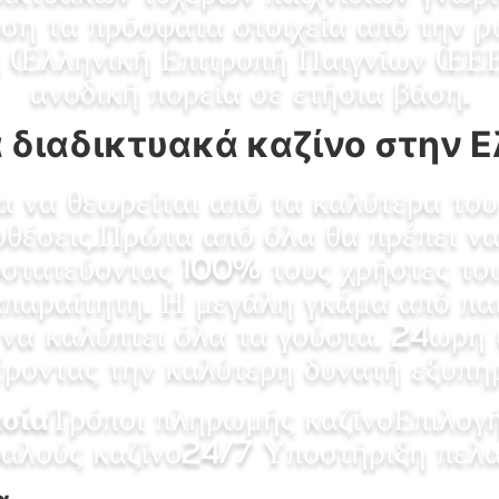
άση τα πρόσφατα στοιχεία από την 
 (Ελληνική Επιτροπή Παιγνίων (ΕΕΕ))
ανοδική πορεία σε ετήσια βάση.
α διαδικτυακά καζίνο στην 
α να θεωρείται από τα καλύτερα του
θέσεις.Πρώτα από όλα θα πρέπει να 
στατεύοντας 100% τους χρήστες το
παραίτητη. Η μεγάλη γκάμα από παι
 να καλύπτει όλα τα γούστα. 24ωρη
ροντας την καλύτερη δυνατή εξυπη
σία
Τρόποι πληρωμής καζίνοΕπιλογή
αλούς καζίνο24/7 Υποστήριξη πελ