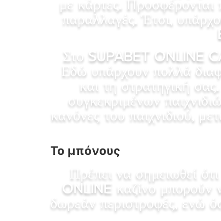
με κάρτες. Προσφέρονται 
παραλλαγές. Έτσι, υπάρχο
Στο Supabet Online Cas
Εδώ υπάρχουν πολλά διαφο
και τη στρατηγική σας
συγκεκριμένων παιχνιδιώ
κανόνες του παιχνιδιού, με
Το μπόνους
Πρέπει να σημειωθεί ότι
online καζίνο μπορούν 
δωρεάν περιστροφές, ενώ ό