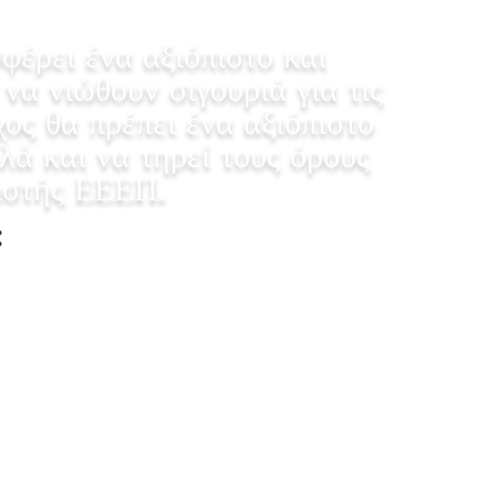
φέρει ένα αξιόπιστο και
να νιώθουν σιγουριά για τις
χος θα πρέπει ένα αξιόπιστο
λά και να τηρεί τους όρους
μιστής ΕΕΕΠ.
: