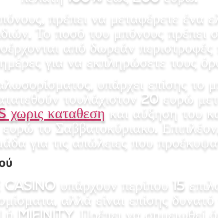
μπόνους, πρέπει να μεταφέρετε ένα 
διών. Το ποσό του μπόνους πρέπει σ
ροέρχονται από δωρεάν περιστροφές 
 ημέρες για να εκπληρώσετε τους όρ
αλωσορίσματος, υπάρχει επίσης το 
ατατεθούν τουλάχιστον 20 ευρώ με
s χωρις καταθεση
και αύξηση του κ
ευρώ το Σαββατοκύριακο. Επιπλέον
άδα για τις απώλειες που προέκυψ
ού
Casino υπάρχουν περίπου 15 επιλο
ομίσματα, αλλά είναι επίσης δυνατό
ή MiFinity. Πρέπει να σημειωθεί ό