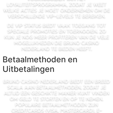
loyaliteitsprogramma, zodat je weet
welke acties je moet ondernemen om de
verschillende VIP-levels te bereiken.
De VIP status biedt vaak toegang tot
speciale promoties en toernooien. Zo
kun je nog meer profiteren van de vele
mogelijkheden die bruno casino
Nederland te bieden heeft.
Betaalmethoden en
Uitbetalingen
Bruno casino Nederland biedt een breed
scala aan betaalmethoden, zodat je
altijd een geschikte manier kunt vinden
om geld te storten en op te nemen.
Populaire betaalmethoden zijn
creditcards (Visa, Mastercard), e-