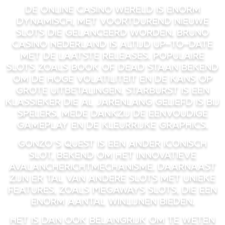
De online casino wereld is enorm
dynamisch, met voortdurend nieuwe
slots die gelanceerd worden. Bruno
casino Nederland is altijd up-to-date
met de laatste releases. Populaire
slots zoals Book of Dead staan bekend
om de hoge volatiliteit en de kans op
grote uitbetalingen. Starburst is een
klassieker die al jarenlang geliefd is bij
spelers, mede dankzij de eenvoudige
gameplay en de kleurrijke graphics.
Gonzo’s Quest is een ander iconisch
slot, bekend om het innovatieve
avalancherichtmechanisme. Daarnaast
zijn er tal van andere slots met unieke
features, zoals Megaways slots, die een
enorm aantal winlijnen bieden.
Het is dan ook belangrijk om te weten