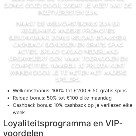
bonus goed door, zodat je weet wat de
inzetvereisten zijn.
Naast de welkomstbonus zijn er
regelmatig andere promoties
beschikbaar, zoals reload bonussen,
cashback bonussen en gratis spins
acties. Bruno casino Nederland
organiseert ook vaak toernooien en
competities, waarbij je prijzen kunt
winnen door je te meten met andere
spelers.
Welkomstbonus: 100% tot €200 + 50 gratis spins
Reload bonus: 50% tot €100 elke maandag
Cashback bonus: 10% cashback op je verliezen elke
week
Loyaliteitsprogramma en VIP-
voordelen