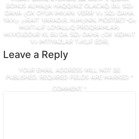
bonus almağa haqqınız olacaq. Bu, sizə
daha çox oyun imkanı verir və sizə daha
yaxşı şərait yaradır. Həmçinin, Mostbet-də
müxtəlif loyallıq proqramları
mövcuddur ki, bu da sizə daha çox xidmət
və imtiyazlar təklif edir.
Leave a Reply
Your email address will not be
published.
Required fields are marked
*
Comment
*