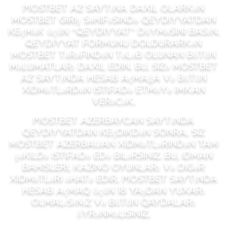
Mostbet AZ saytına daxil olarkən
mostbet giriş səhifəsində qeydiyyatdan
keçmək üçün “Qeydiyyat” düyməsini basın.
Qeydiyyat formunu doldurarkən
mostbet tərəfindən tələb olunan bütün
məlumatları daxil edin. Bu, sizə mostbet
az saytında hesab açmağa və bütün
xidmətlərdən istifadə etməyə imkan
verəcək.
Mostbet Azerbaycan saytında
qeydiyyatdan keçdikdən sonra, siz
mostbet azerbaijan xidmətlərindən tam
şəkildə istifadə edə bilərsiniz. Bu, idman
bahisleri, kazino oyunları və digər
xidmətləri əhatə edir. Mostbet saytında
hesab açmaq üçün 18 yaşdan yuxarı
olmalısınız və bütün qaydaları
öyrənməlisiniz.