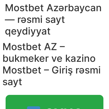
Mostbet Azərbaycan
Skip
caiacreative
to
— rəsmi sayt
content
caiacreative
qeydiyyat
Mostbet AZ –
bukmeker ve kazino
Mostbet – Giriş rəsmi
sayt