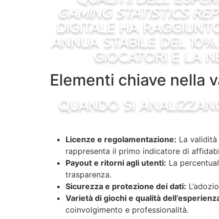
Gaming Statistics Re
digitale ha raggiunt
annua stabile del
10%
giocatori e la ne
Elementi chiave nella v
Quando si analizzano
Licenze e regolamentazione:
La validità
rappresenta il primo indicatore di affidabi
Payout e ritorni agli utenti:
La percentuale
trasparenza.
Sicurezza e protezione dei dati:
L’adozion
Varietà di giochi e qualità dell’esperienz
coinvolgimento e professionalità.