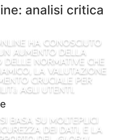
ne: analisi critica
o online ha conosciuto
 un aumento della
o delle normative che
namico, la valutazione
mento cruciale per
ità agli utenti.
le
si basa su molteplici
icurezza dei dati, e la
apporto del
Global