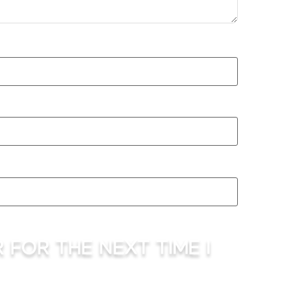
 for the next time I