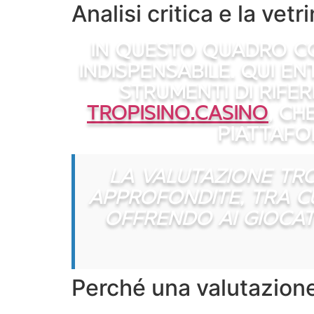
Analisi critica e la vetr
In questo quadro c
indispensabile. Qui e
strumenti di riferi
tropisino.casino
, c
piattafo
La valutazione Tro
approfondite, tra cui
offrendo ai giocat
Perché una valutazione