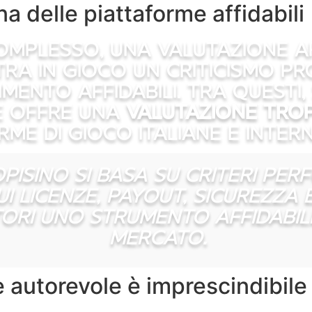
ina delle piattaforme affidabili
omplesso, una valutazione a
ntra in gioco un criticismo pr
mento affidabili. Tra questi, 
he offre una
valutazione trop
rme di gioco italiane e intern
pisino si basa su criteri per
 licenze, payout, sicurezza e
ori uno strumento affidabile
mercato.
 autorevole è imprescindibile