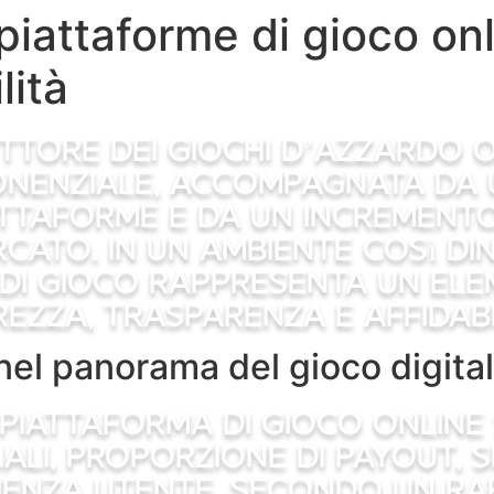
iattaforme di gioco onli
caiacreative
lità
caiacreative
 settore dei giochi d’azzard
onenziale, accompagnata da
attaforme e da un increment
ato. In un ambiente così di
 di gioco rappresenta un ele
ezza, trasparenza e affidabil
tà nel panorama del gioco digita
a piattaforma di gioco online 
iali, proporzione di payout, s
rienza utente. Secondo un r