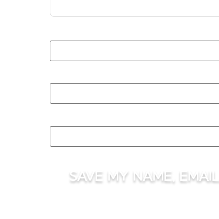
Save my name, email