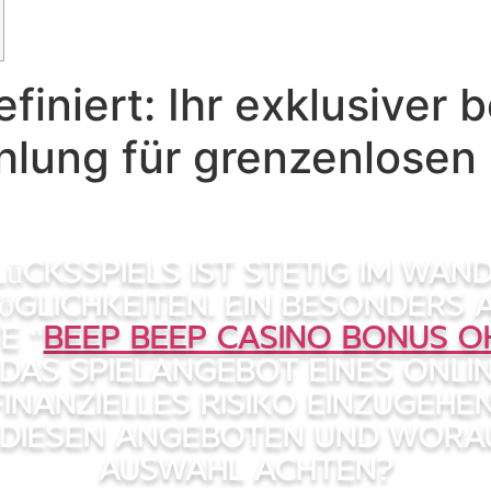
finiert: Ihr exklusiver
hlung für grenzenlosen
ücksspiels ist stetig im Wan
öglichkeiten. Ein besonders
e “
beep beep casino bonus o
 das Spielangebot eines Onli
finanzielles Risiko einzugeh
r diesen Angeboten und worau
Auswahl achten?