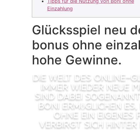
Tipps für die Nutzung von Boni ohne
Einzahlung
Glücksspiel neu de
bonus ohne einza
hohe Gewinne.
Die Welt des Online-Gl
immer wieder neue M
sind dabei sogenannt
Boni ermöglichen es,
ohne ein eigenes 
verbirgt sich hinte