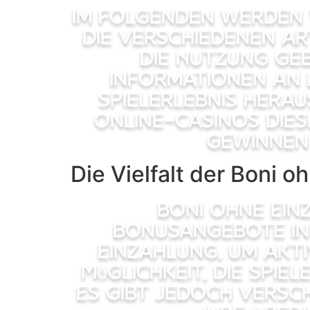
Im Folgenden werden w
die verschiedenen Ar
die Nutzung geb
Informationen an d
Spielerlebnis herau
Online-Casinos dies
gewinnen 
Die Vielfalt der Boni 
Boni ohne Ein
Bonusangebote in 
Einzahlung, um akti
Möglichkeit, die Spi
Es gibt jedoch versch