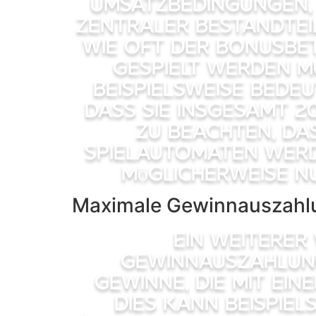
Umsatzbedingungen, 
zentraler Bestandtei
wie oft der Bonusbe
gespielt werden m
Beispielsweise bedeu
dass Sie insgesamt 20
zu beachten, da
Spielautomaten werd
möglicherweise n
Maximale Gewinnauszahl
Ein weiterer
Gewinnauszahlung
Gewinne, die mit ei
Dies kann beispiel