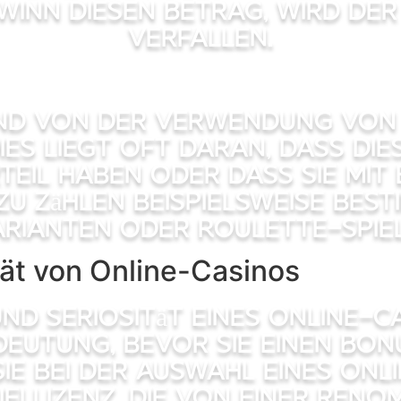
winn diesen Betrag, wird der
verfallen.
 sind von der Verwendung vo
es liegt oft daran, dass dies
eil haben oder dass sie mit 
zu zählen beispielsweise bes
arianten oder Roulette-Spiel
tät von Online-Casinos
und Seriosität eines Online-
eutung, bevor Sie einen Bo
ie bei der Auswahl eines Onli
iellizenz, die von einer ren