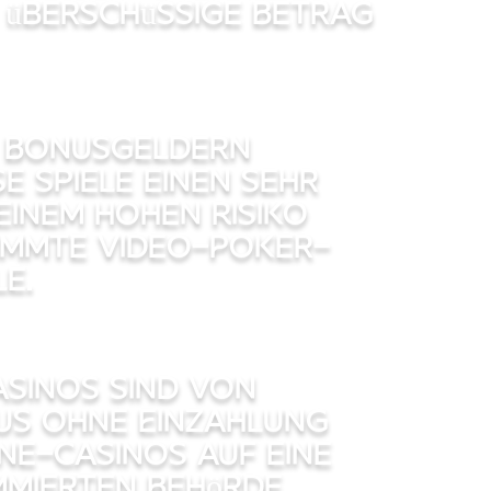
 überschüssige Betrag
n Bonusgeldern
e Spiele einen sehr
einem hohen Risiko
timmte Video-Poker-
e.
Casinos sind von
nus ohne Einzahlung
ne-Casinos auf eine
ommierten Behörde