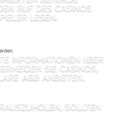
den Ruf des Casinos
ieler lesen.
erden.
te Informationen über
ermeiden Sie Casinos,
are AGB anbieten.
erauszuholen, sollten