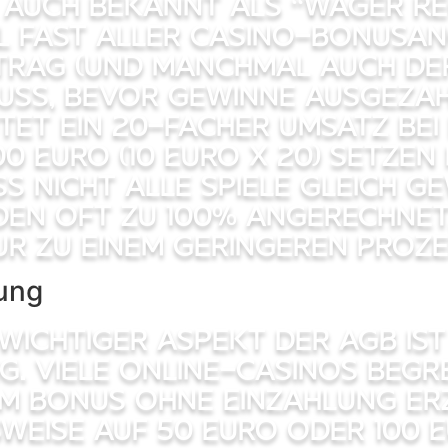
auch bekannt als “Wager Req
l fast aller Casino-Bonusang
trag (und manchmal auch der
uss, bevor Gewinne ausgeza
tet ein 20-facher Umsatz bei
0 Euro (10 Euro x 20) setzen 
ss nicht alle Spiele gleich g
en oft zu 100% angerechnet,
ur zu einem geringeren Proze
ung
 wichtiger Aspekt der AGB ist
. Viele Online-Casinos begre
nem Bonus ohne Einzahlung er
sweise auf 50 Euro oder 100 