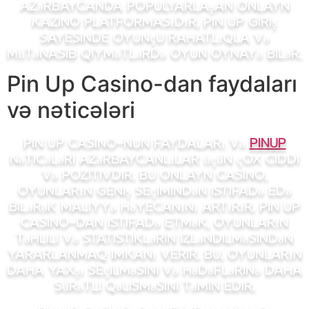
Azərbaycanda populyarlaşan onlayn
kazino platformasıdır, Pin Up giriş
sayesinde oyunçu rahatlıqla və
mütənasib qiymətlərdə oyun oynayə bilər.
Pin Up Casino-dan faydaları
və nəticələri
Pin Up Casino-nun faydaları və
pinup
nəticələri Azərbaycanlılar üçün çox ciddi
və pozitivdir. Bu onlayn casino,
oyunların geniş seçimindən istifadə edə
bilərək maliyyə həyecanını artırır. Pin Up
Casino-dan istifadə etmək, oyunların
təhlili və statistiklərin izləndilməsindən
yararlanmaq imkanı verir. Bu, oyunların
daha yaxşı seçilməsini və hədəflərinə daha
sürətli qəlisməsini təmin edir.