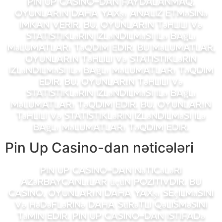
Pin Up Casino-dan faydalanmaq,
oyunların daha yaxşı analiz etməsinə
imkan verir. Bu, oyunların təhlili və
statistiklərin izləndilməsi ilə bağlı
məlumatları təqdim edir. Bu məlumatlar,
oyunların təhlili və statistiklərin
izləndilməsi ilə bağlı məlumatları təqdim
edir. Bu, oyunların təhlili və
statistiklərin izləndilməsi ilə bağlı
məlumatları təqdim edir. Bu, oyunların
təhlili və statistiklərin izləndilməsi ilə
bağlı məlumatları təqdim edir.
Pin Up Casino-dan nəticələri
Pin Up Casino-dan nəticələri
Azərbaycanlılar üçün pozitivdir. Bu
casino, oyunların daha yaxşı seçilməsini
və hədəflərinə daha sürətli qəlisməsini
təmin edir. Pin Up Casino-dan istifadə