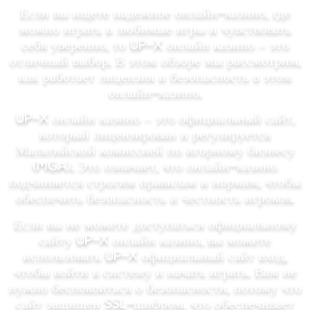
Если вы ищете надежное онлайн-казино, где
можно играть в любимые игры и чувствовать
себя уверенно, то UP-X онлайн казино – это
отличный выбор. В этом обзоре мы рассмотрим,
как работает лицензия и безопасность в этом
онлайн-казино.
UP-X онлайн казино – это официальный сайт,
который лицензирован и регулируется
Мальтийской комиссией по игорному бизнесу
(MGA). Это означает, что онлайн-казино
подчиняется строгим правилам и нормам, чтобы
обеспечить безопасность и честность игроков.
Если вы не можете доступаться официальному
сайту UP-X онлайн казино, вы можете
использовать up-x официальный сайт вход,
чтобы войти в систему и начать играть. Вам не
нужно беспокоиться о безопасности, потому что
сайт защищен SSL-шифром, что обеспечивает