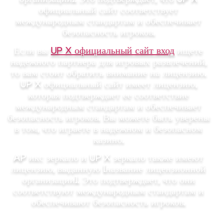
официальный сайт соответствует
международным стандартам и обеспечивает
безопасность игроков.
Если вы
up x официальный сайт вход
ищете
надежного партнера для игровых развлечений,
то вам стоит обратить внимание на лицензию.
UP X официальный сайт имеет лицензию,
которая подтверждает ее соответствие
международным стандартам и обеспечивает
безопасность игроков. Вы можете быть уверены
в том, что играете в надежном и безопасном
казино.
AP икс зеркало и UP X зеркало также имеют
лицензию, выданную [название лицензионной
организации]. Это подтверждает, что они
соответствуют международным стандартам и
обеспечивают безопасность игроков.