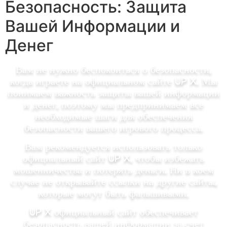
Безопасность: Защита
Вашей Информации и
Денег
Вам не нужно беспокоиться о безопасности,
когда играете на официальном сайте UP X. Мы
понимаем важность защиты вашей информации
и денег, поэтому мы предпринимаем все
необходимые шаги для обеспечения
безопасности вашего игрового процесса.
Вам рекомендуется использовать только
официальный сайт UP X, чтобы избежать
мошенничества и потерять деньги. Ни в коем
случае не открывайте ссылки на другие сайты,
которые могут быть фальшивыми.
UP X официальный сайт обеспечивает
безопасность вашей информации за счет