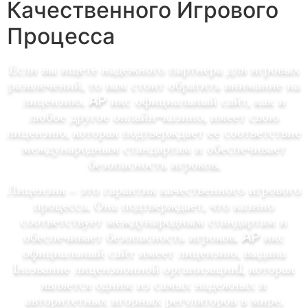
Качественного Игрового
Процесса
Если вы ищете надежного партнера для игровых
развлечений, то вам стоит обратить внимание на
лицензию. AP икс официальный сайт, как и
любое другое онлайн-казино, имеет свою
лицензию, которая подтверждает ее соответствие
международным стандартам и обеспечивает
безопасность игроков.
Лицензия – это гарантия качественного игрового
процесса. Она подтверждает, что казино
соответствует международным стандартам и
обеспечивает безопасность игроков. AP икс
официальный сайт имеет лицензию, выдана
[название лицензионной организации], которая
является одним из самых надежных и
авторитетных игорных регуляторов в мире.