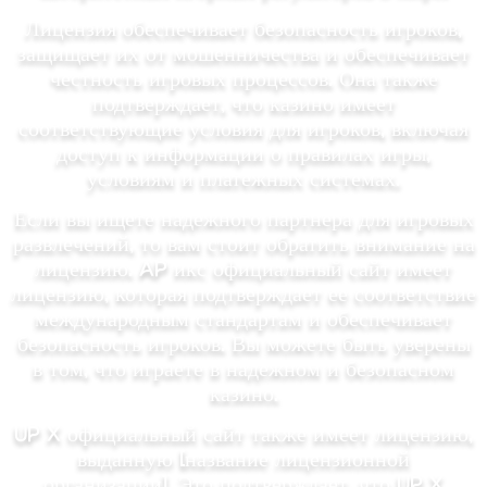
Лицензия обеспечивает безопасность игроков,
защищает их от мошенничества и обеспечивает
честность игровых процессов. Она также
подтверждает, что казино имеет
соответствующие условия для игроков, включая
доступ к информации о правилах игры,
условиям и платежных системах.
Если вы ищете надежного партнера для игровых
развлечений, то вам стоит обратить внимание на
лицензию. AP икс официальный сайт имеет
лицензию, которая подтверждает ее соответствие
международным стандартам и обеспечивает
безопасность игроков. Вы можете быть уверены
в том, что играете в надежном и безопасном
казино.
UP X официальный сайт также имеет лицензию,
выданную [название лицензионной
организации]. Это подтверждает, что UP X