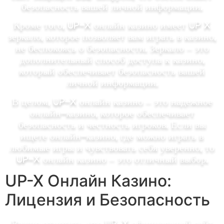
безопасность вашей личной информации.
Кроме того, UP-X онлайн казино имеет up x
зеркало, которое позволяет вам играть в казино,
не беспокоясь о безопасности. Зеркало – это
дополнительный способ доступа к казино,
который обеспечивает безопасность вашей
личной информации.
В целом, UP-X онлайн казино – это надежное
онлайн-казино, которое обеспечивает
безопасность и честность игроков. Если вы
ищете онлайн-казино, где можно играть в
любимые игры и чувствовать себя уверенно, то
UP-X онлайн казино – это отличный выбор.
UP-X Онлайн Казино:
Лицензия и Безопасность
Важно отметить, что UP-X официальный сайт