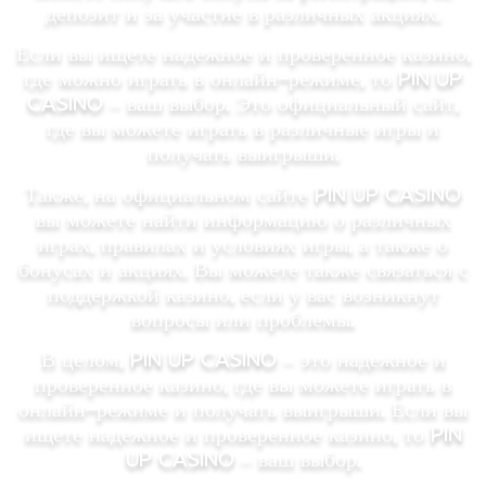
депозит и за участие в различных акциях.
Если вы ищете надежное и проверенное казино,
где можно играть в онлайн-режиме, то Pin Up
Casino – ваш выбор. Это официальный сайт,
где вы можете играть в различные игры и
получать выигрыши.
Также, на официальном сайте Pin Up Casino
вы можете найти информацию о различных
играх, правилах и условиях игры, а также о
бонусах и акциях. Вы можете также связаться с
поддержкой казино, если у вас возникнут
вопросы или проблемы.
В целом, Pin Up Casino – это надежное и
проверенное казино, где вы можете играть в
онлайн-режиме и получать выигрыши. Если вы
ищете надежное и проверенное казино, то Pin
Up Casino – ваш выбор.