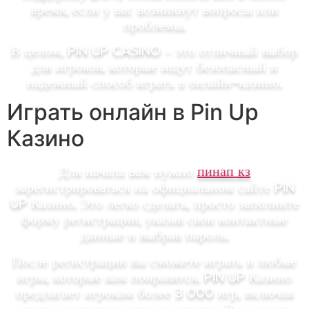
время, если у вас возникнут вопросы или
проблемы.
В целом, Pin Up Casino – это отличный выбор
для игроков, которые ищут безопасный и
надежный способ играть в онлайн-казино.
Играть онлайн в Pin Up
Казино
Для начала вам нужно
пинап кз
зарегистрироваться на официальном сайте Pin
Up Казино. Это легко сделать, просто заполните
форму регистрации, указав свои контактные
данные и выбрав пароль.
После регистрации вы сможете играть в любые
игры, которые вам понравятся. Pin Up Казино
предлагает игрокам более 3 000 игр, включая
слоты, карточные игры и рулетку. Вы можете