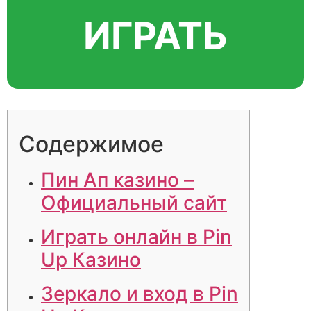
ИГРАТЬ
Содержимое
Пин Ап казино –
Официальный сайт
Играть онлайн в Pin
Up Казино
Зеркало и вход в Pin