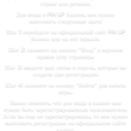
стране или регионе.
Для входа в Pin Up Казино, вам нужно
выполнить следующие шаги:
Шаг 1: перейдите на официальный сайт Pin Up
Казино или на его зеркало.
Шаг 2: нажмите на кнопку “Вход” в верхнем
правом углу страницы.
Шаг 3: введите ваш логин и пароль, которые вы
создали при регистрации.
Шаг 4: нажмите на кнопку “Войти” для начала
игры.
Важно помнить, что для входа в казино вам
нужно быть зарегистрированным пользователем.
Если вы еще не зарегистрированы, то вам нужно
выполнить регистрацию на официальном сайте
казино.