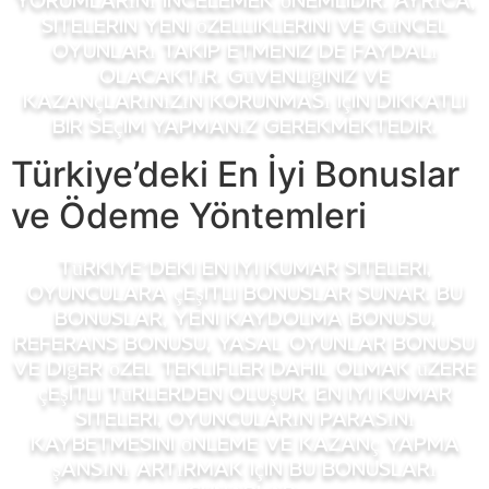
sitelerin yeni özelliklerini ve güncel
oyunları takip etmeniz de faydalı
olacaktır. Güvenliğiniz ve
kazançlarınızın korunması için dikkatli
bir seçim yapmanız gerekmektedir.
Türkiye’deki En İyi Bonuslar
ve Ödeme Yöntemleri
Türkiye’deki en iyi kumar siteleri,
oyunculara çeşitli bonuslar sunar. Bu
bonuslar, yeni kaydolma bonusu,
referans bonusu, yasal oyunlar bonusu
ve diğer özel teklifler dahil olmak üzere
çeşitli türlerden oluşur. En iyi kumar
siteleri, oyuncuların parasını
kaybetmesini önleme ve kazanç yapma
şansını artırmak için bu bonusları