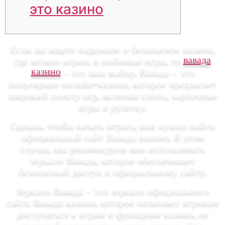
это казино
Если вы ищете надежное и безопасное казино,
где можно играть в любимые игры, то
вавада
казино
– это ваш выбор. Вавада – это
популярное онлайн-казино, которое предлагает
широкий спектр игр, включая слоты, карточные
игры и рулетку.
Однако, чтобы начать играть, вам нужно найти
официальный сайт Вавада казино. В этом
случае, мы рекомендуем вам использовать
зеркало Вавада, которое обеспечивает
безопасный доступ к официальному сайту.
Зеркало Вавада – это зеркало официального
сайта Вавада казино, которое позволяет игрокам
доступаться к играм и функциям казино, не
рискуя безопасностью своих данных. Это