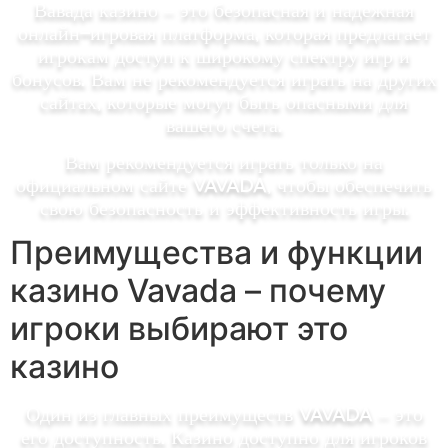
Вавада казино – это безопасная и надежная
онлайн-игровая платформа, которая предлагает
игрокам доступ к широкому спектру игр и
бонусов. Вам не рекомендуется играть на других
сайтах, которые могут быть опасными для
вашего счета.
Вам рекомендуется играть только на
официальном сайте Vavada, чтобы обеспечить
свою безопасность и эффективность игры.
Преимущества и функции
казино Vavada – почему
игроки выбирают это
казино
Один из главных преимуществ Vavada – это
его доступность. Казино доступно для игроков