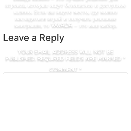
игроков, которые ищут безопасное и доступное
казино. Если вы ищете место, где можно
насладиться игрой и получать реальные
выигрыши, то Vavada – это ваш выбор.
Leave a Reply
Your email address will not be
published.
Required fields are marked
*
Comment
*