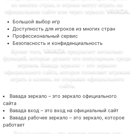
из многих стран, и игроки могут играть на
официальном сайте или через зеркало Vavada.
Большой выбор игр
Доступность для игроков из многих стран
Профессиональный сервис
Безопасность и конфиденциальность
Кроме того, Vavada предлагает несколько
функций, которые делают его популярным среди
игроков. Вавада зеркало – это зеркало
официального сайта, которое позволяет игрокам
играть в казино, не открывая официального
сайта.
Вавада зеркало – это зеркало официального
сайта
Вавада вход – это вход на официальный сайт
Вавада рабочее зеркало – это зеркало, которое
работает
Вавада казино – это лучшее решение для