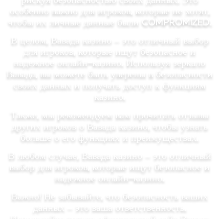
особенно важно для игроков, которые не хотят,
чтобы их личные данные были compromized.
В целом, Вавада казино – это отличный выбор
для игроков, которые ищут безопасное и
надежное онлайн-казино. Используя зеркало
Вавада, вы можете быть уверены в безопасности
своих данных и получать доступ к функциям
казино.
Также, мы рекомендуем вам прочитать отзывы
других игроков о Вавада казино, чтобы узнать
больше о его функциях и преимуществах.
В любом случае, Вавада казино – это отличный
выбор для игроков, которые ищут безопасное и
надежное онлайн-казино.
Важно! Не забывайте, что безопасность ваших
данных – это ваша ответственность.
Используйте только официальный сайт Вавада