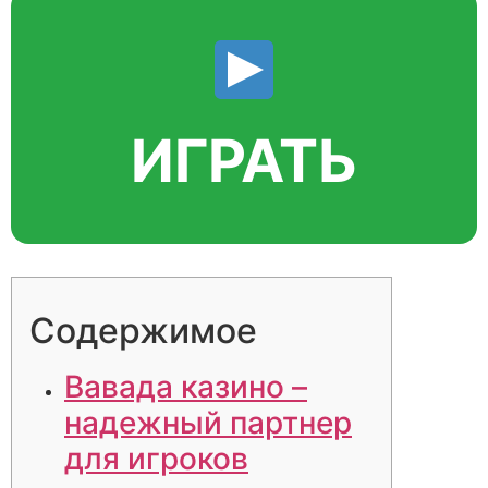
ИГРАТЬ
Содержимое
Вавада казино –
надежный партнер
для игроков