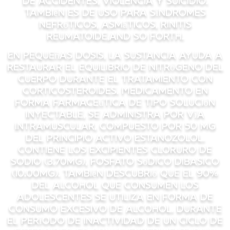
de accidentes, violencia y suicidio.
También es de uso para síndromes
nefróticos, asmáticos, rinitis
reumatoide,and so forth.
En pequeñas dosis, la sustancia ayuda a
restaurar el equilibrio de nitrógeno del
cuerpo durante el tratamiento con
corticosteroides. Medicamento en
forma farmaceútica de tipo solución
inyectable, se administra por vía
intramuscular, compuesto por 50 mg
del principio activo Estanozolol.
Contiene los excipientes Cloruro de
sodio (3.70mg), Fosfato sódico dibasico
(10.00mg). También descubrió que el 90%
del alcohol que consumen los
adolescentes se utiliza en forma de
consumo excesivo de alcohol. Durante
el período de inactividad de un ciclo de