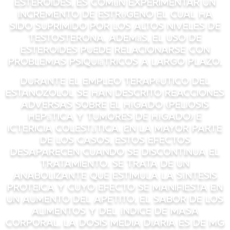
esteroides, es común experimentar un
incremento de estrógeno el cual ha
sido suprimido por los altos niveles de
testosterona. Además, el uso de
esteroides puede relacionarse con
problemas psiquiátricos a largo plazo.
Durante el empleo terapéutico del
estanozolol se han descrito reacciones
adversas sobre el hígado (peliosis
hepática y tumores de hígado) e
ictericia colestática. En la mayor parte
de los casos, estos efectos
desaparecen cuando se discontinua el
tratamiento. Se trata de un
anabolizante que estimula la síntesis
proteica y cuyo efecto se manifiesta en
un aumento del apetito, el sabor de los
alimentos y del índice de masa
corporal. La dosis media diaria es de mg