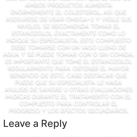
ambos productos aumenta
enormemente el colesterol, así que
asegúrese de usar omega-3 y vigile sus
niveles. Se recomienda tomar el
estanozolol exactamente como lo
indique su especialista. Este compuesto
debe tomarse con un vaso lleno de
agua y se puede tomar con o sin comida.
Es importante que tome el estanozolol
regularmente para obtener el mayor
beneficio de este. Cabe destacar que
puede que su especialista le haga
análisis de sangre u otras evaluaciones
médicas durante el tratamiento con el
compuesto para controlar el
progreso y los efectos secundarios.
Leave a Reply