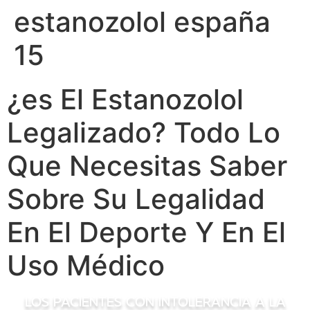
estanozolol españa
Skip
caiacreative
to
15
content
caiacreative
¿es El Estanozolol
Legalizado? Todo Lo
Que Necesitas Saber
Sobre Su Legalidad
En El Deporte Y En El
Uso Médico
Los pacientes con intolerancia a la