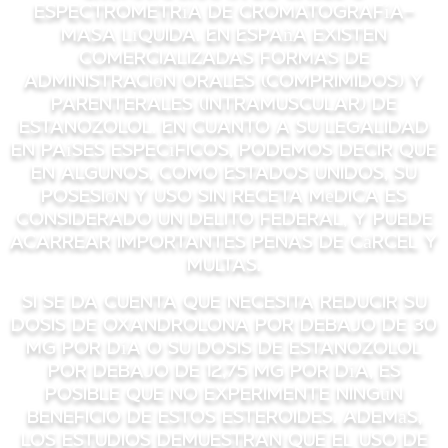
espectrometría de cromatografía-
masa líquida. En España existen
comercializadas formas de
administración orales (comprimidos) y
parenterales (intramuscular) de
estanozolol. En cuanto a su legalidad
en países específicos, podemos decir que
en algunos, como Estados Unidos, su
posesión y uso sin receta médica es
considerado un delito federal, y puede
acarrear importantes penas de cárcel y
multas.
Si se da cuenta que necesita reducir su
dosis de oxandrolona por debajo de 30
mg por día o su dosis de estanozolol
por debajo de 12,75 mg por día, es
posible que no experimente ningún
beneficio de estos esteroides. Además,
los estudios demuestran que el uso de