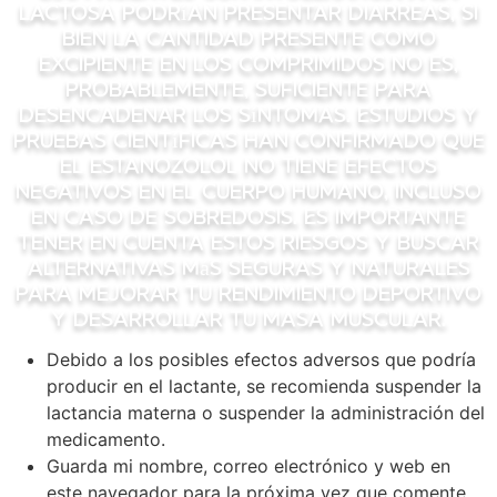
lactosa podrían presentar diarreas, si
bien la cantidad presente como
excipiente en los comprimidos no es,
probablemente, suficiente para
desencadenar los síntomas. Estudios y
pruebas científicas han confirmado que
el estanozolol no tiene efectos
negativos en el cuerpo humano, incluso
en caso de sobredosis. Es importante
tener en cuenta estos riesgos y buscar
alternativas más seguras y naturales
para mejorar tu rendimiento deportivo
y desarrollar tu masa muscular.
Debido a los posibles efectos adversos que podría
producir en el lactante, se recomienda suspender la
lactancia materna o suspender la administración del
medicamento.
Guarda mi nombre, correo electrónico y web en
este navegador para la próxima vez que comente.