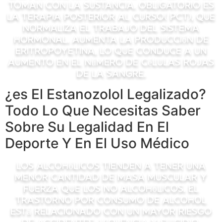
toman con la sustancia. Obligatorio es
la terapia posterior al curso( PCT), que
normaliza el trabajo del sistema
hormonal. Aumenta la producción de
eritropoyetina, lo que conduce a un
aumento en el número de células rojas
de la sangre.
¿es El Estanozolol Legalizado?
Todo Lo Que Necesitas Saber
Sobre Su Legalidad En El
Deporte Y En El Uso Médico
Los alcohólicos tienden a tener una
menor cantidad de masa muscular y
fuerza que los no alcohólicos. El
trastorno por consumo de alcohol
está relacionado con un mayor riesgo