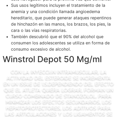
Sus usos legítimos incluyen el tratamiento de la
anemia y una condición llamada angioedema
hereditario, que puede generar ataques repentinos
de hinchazón en las manos, los brazos, los pies, la
cara o las vías respiratorias.
También descubrió que el 90% del alcohol que
consumen los adolescentes se utiliza en forma de
consumo excesivo de alcohol.
Winstrol Depot 50 Mg/ml
Con la inyección intramuscular, la
actividad del esteroide se incrementa
en un issue de 1.5.Dependiendo del efecto
que el atleta quiera lograr, forman un
curso combinado de Stanozolol. Para
minimizar los efectos secundarios, los
hepatoprotectores, los aditivos para
las articulaciones y los ligamentos se