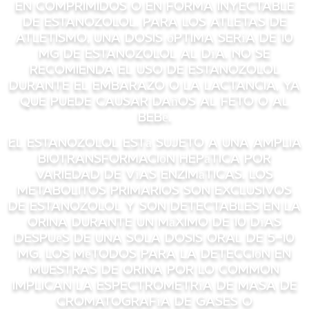
en comprimidos o en forma inyectable
de estanozolol. Para los atletas de
atletismo, una dosis óptima sería de 10
mg de estanozolol al día. No se
recomienda el uso de estanozolol
durante el embarazo o la lactancia, ya
que puede causar daños al feto o al
bebé.
El estanozolol está sujeto a una amplia
biotransformación hepática por
variedad de vías enzimáticas. Los
metabolitos primarios son exclusivos
de estanozolol y son detectables en la
orina durante un máximo de 10 días
después de una sola dosis oral de 5-10
mg. Los métodos para la detección en
muestras de orina por lo common
implican la espectrometría de masa de
cromatografía de gases o