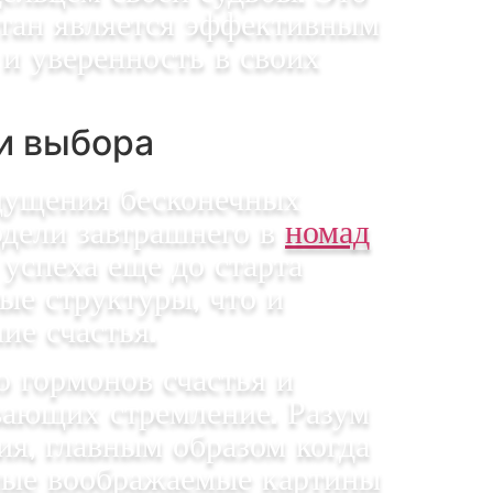
стан является эффективным
и уверенность в своих
и выбора
щущения бесконечных
одели завтрашнего в
номад
успеха еще до старта
ые структуры, что и
ие счастья.
 гормонов счастья и
вающих стремление. Разум
я, главным образом когда
ные воображаемые картины