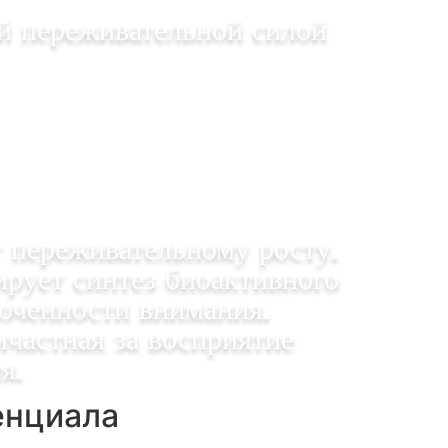
й переживательной силой
 переживательному росту.
ирует синтез биоактивного
точенности внимания.
частная за восприятие
я.
енциала