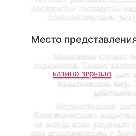
восприятие господства на
психологическим резе
Место представлени
Мышление служит ос
горизонтов. Талант инте
казино зеркало
дает 
практических мер. 
действител
Моделирование дост
биохимического вещества
не всегда ясно разделяет
они ассоциированы с буд