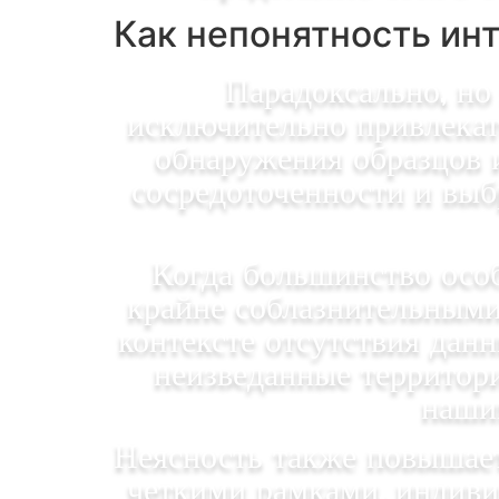
Как непонятность ин
Парадоксально, но
исключительно привлекат
обнаружения образцов и
сосредоточенности и выб
Когда большинство осо
крайне соблазнительными
контексте отсутствия дан
неизведанные территори
нашим
Неясность также повышае
четкими рамками, индиви