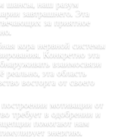
м шансы, наш разум
арии завтрашнего. Эта
отвечающих за приятное
но.
ная кора нервной системы
зирования. Конкретно эта
обнаруживать взаимосвязи
 реально, эта область
тво восторга от своего
построении мотивации от
во требует в одобрении и
онцепции помогают нам
стимулирует энергию.