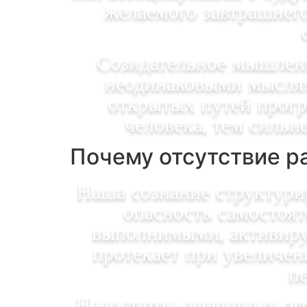
желаемого завтрашнего
Созидательное мышлени
неодинаковыми мыслям
открытых путей прогр
человека, тем сильн
Почему отсутствие р
Наша сознание структури
опасность самостоят
выполнимыми, активиру
протекает при увеличен
п
Недостаток очевидных ог