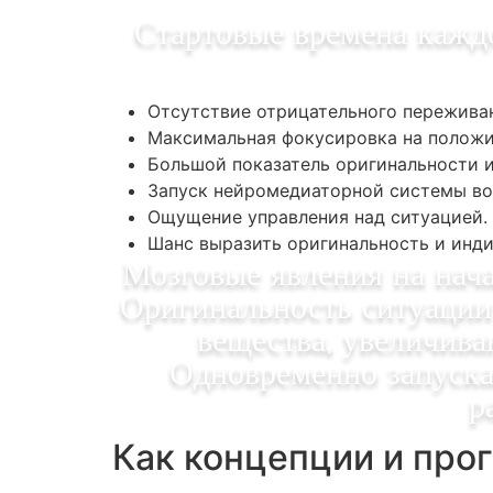
Стартовые времена кажд
Отсутствие отрицательного переживан
Максимальная фокусировка на положи
Большой показатель оригинальности и
Запуск нейромедиаторной системы во
Ощущение управления над ситуацией.
Шанс выразить оригинальность и инди
Мозговые явления на нач
Оригинальность ситуации 
вещества, увеличива
Одновременно запускае
р
Как концепции и про