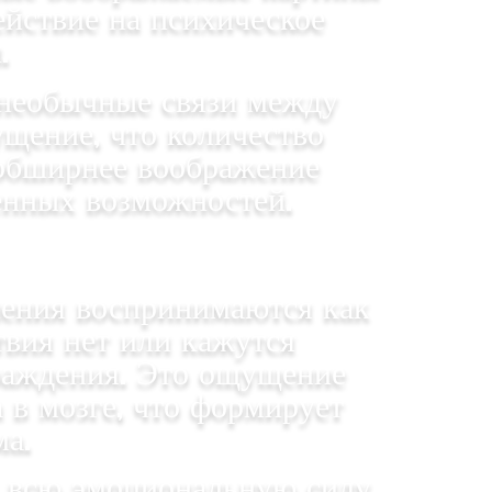
ействие на психическое
.
 необычные связи между
щение, что количество
 обширнее воображение
ченных возможностей.
чения воспринимаются как
твия нет или кажутся
раждения. Это ощущение
 в мозге, что формирует
а.
ь всю эмоциональную силу