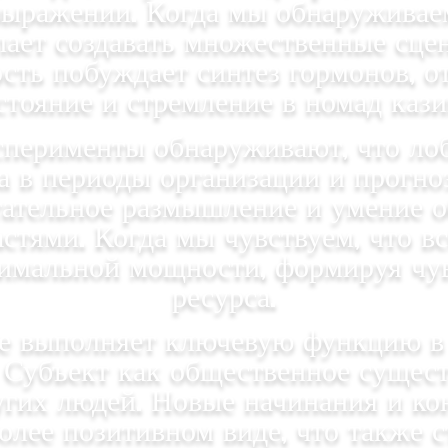
овыражении. Когда мы обнаруживае
пает создавать множественные сцен
сть побуждает синтез гормонов, 
стояние и стремление в номад кази
сперименты обнаруживают, что лоб
 в периоды организации и прогно
етательное размышление и умение 
тями. Когда мы чувствуем, что всё
имальной мощности, формируя чувс
ресурса.
е выполняет ключевую функцию в 
Субъект как общественное сущест
гих людей. Новые начинания и к
более позитивном виде, что также 