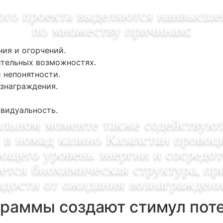
ого проекта выделяются наивысше
по множеству причинам:
ия и огорчений.
тельных возможностях.
 непонятности.
знаграждения.
видуальность.
альном моменте также содействуют
в номад казино Казахстан провоц
ющего уровень энергии и сосредо
тся биохимическая структура, при
адости от ожидания вознаграждени
граммы создают стимул пот