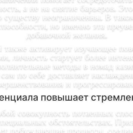
сть, а не на снятие барьеров. Эт
о существу неограниченны. В тако
пособности, но именно эта преуве
добавочной желания.
 также активирует изучающее пов
ми, личность стартует более инте
олнительные методы в номад кази
сам по себе доставляет наслажде
вершенствования и прогрессирован
тенциала повышает стремле
обой совокупность потаенных спос
специальных обстоятельствах. При
ет побуждающие процессы, соедин