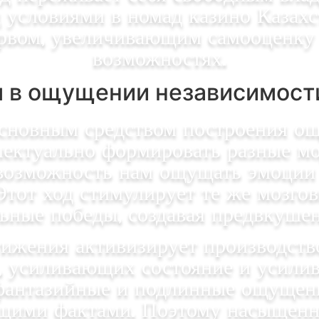
д условиями в номад казино Казах
рвом, увеличивающим самооценку 
возможностях.
я в ощущении независимост
новным средством построения о
ллектуально формировать разные м
возможность нам ощущать эмоции 
Этот ход стимулирует те же мозгов
ьные победы, создавая предвкушен
ижения активизирует производство
, усиливающих состояние и усили
 фантазийные и подлинные ощущени
ущими фактами. Поэтому насыщен