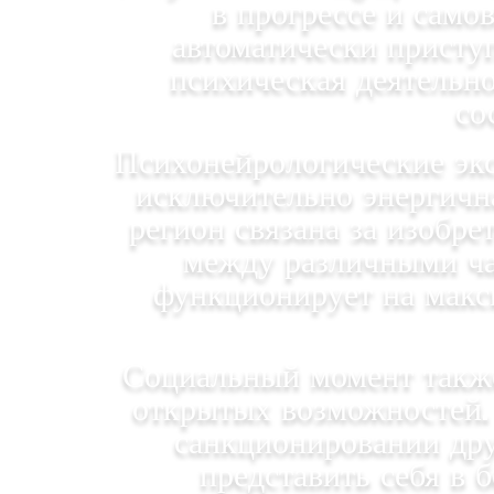
в прогрессе и сам
автоматически присту
психическая деятельно
со
Психонейрологические эк
исключительно энергична
регион связана за изобр
между различными час
функционирует на макс
Социальный момент такж
открытых возможностей. 
санкционировании дру
представить себя в 