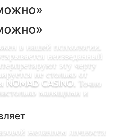
можно»
можно»
жен в нашей психологии.
открывается неизведанный
нтерпретируют эту черту
ируется не столько от
ния nomad casino. Точно
 настолько манящими и
вляет
азовой желанием личности