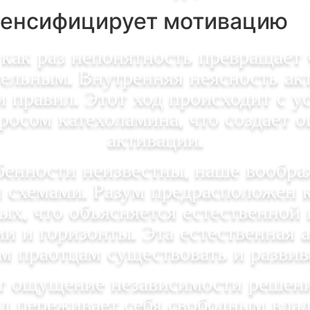
тенсифицирует мотивацию
 как раз непонятность превращает 
ельным. Внутренняя неясность акт
 правил. Этот ход происходит с 
росом катехоламина, что создает
активации.
бенности неизвестны, наше вообра
 схемами. Разум предрасположен 
ных, что объясняется естественной
и и горизонты. Эта естественная 
 праотцам существовать и развива
т ощущение независимости решения
д переживает себя свободным влад