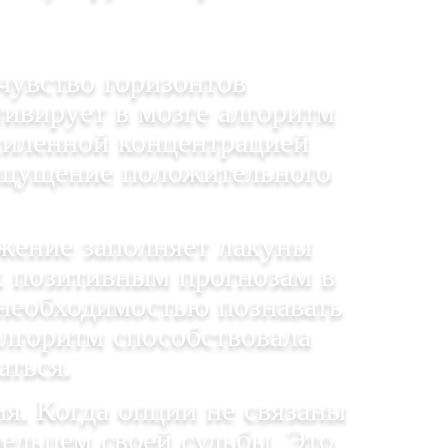
чувство горизонтов
ивирует в мозге алгоритм
усиленной концентрацией
 ощущение положительного
жение заполняет лакуны
к позитивным прогнозам в
 необходимостью познавать
алгоритм способствовала
ться.
. Когда опции не связаны
ельцем своей судьбы. Это