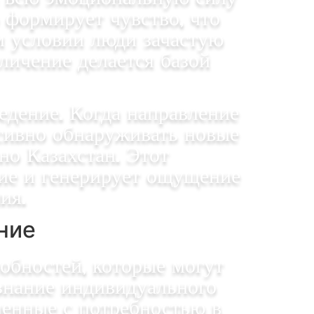
о формирует чувство, что
м условии люди зачастую
личение делается базой
едение. Когда направление
нсивно обнаруживать новые
но Казахстан. Этот
ние и генерирует ощущение
ия.
ние
обностей, которые могут
знание индивидуального
енные с потребностью в