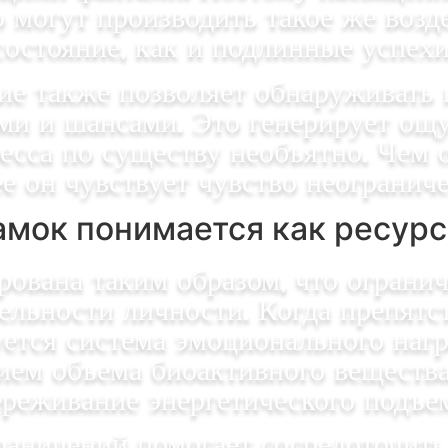
 могут производить такое же возд
состояние, как и подлинные успехи
е также позволяет обнаруживать
и и шансами. Это генерирует ощу
есса по существу необъятно. Чем
ее он чувствует чувство неограни
амок понимается как ресурс
рована таким образом, что ограни
ельности личности. Когда препятс
ется система эмоционального наг
ием объема биоактивного вещества
ереживание энергетического подъем
раничений помогает сосредоточит