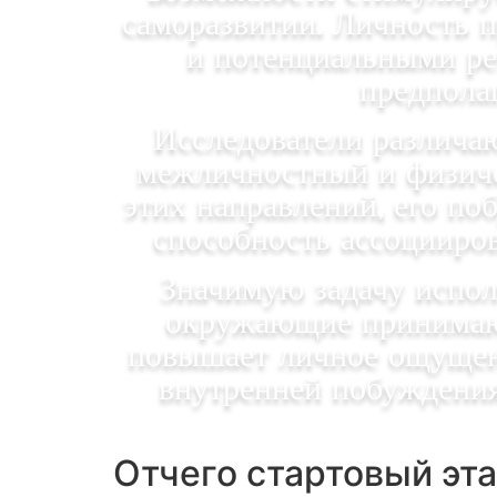
саморазвитии. Личность 
и потенциальными ре
предпола
Исследователи различаю
межличностный и физичес
этих направлений, его по
способность ассоцииров
Значимую задачу испол
окружающие принимают
повышает личное ощущен
внутренней побуждения
Отчего стартовый э