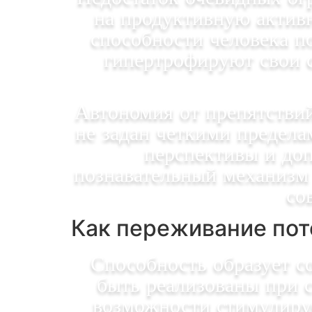
на продуктивную активно
способности человека п
гипертрофируют свои с
Автономия от препятствий
не задан четкими предела
перспективы и доп
познавательный механизм 
со
Как переживание по
Способность образует с
быть реализованы при 
возможности стимулиру