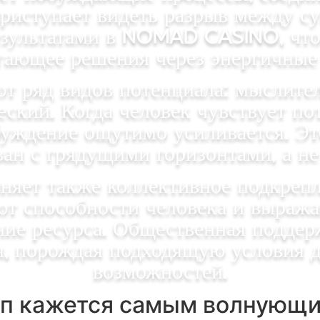
приступает видеть разрыв между
зультатами в nomad casino, что 
гающее решения через энергичные 
т ряд видов потенциала: мыслите
кий. Когда человек чувствует по
буждение ощутимо усиливается. Эт
ан с грядущими горизонтами, а н
няет также коллективное подкрепл
 способности человека и выражают
ие ресурса. Общественная поддер
, порождая подходящую условия 
возможностей.
тап кажется самым волнующ