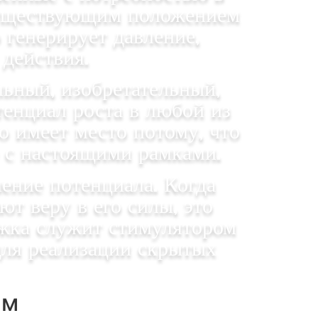
 существующим положением
генерирует давление,
действия.
льный, изобретательный,
тенциал роста в любой из
о имеет место потому, что
е с настоящими рамками.
ение потенциала. Когда
 веру в его силы, это
жка служит стимулятором
для реализации скрытых
им