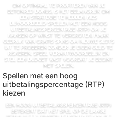
Om optimaal te profiteren van je
betonred bonus, is het belangrijk om
een strategie te hebben. Kies
bijvoorbeeld spellen met een hoog
uitbetalingspercentage (RTP) om je
kansen op winst te vergroten. Maak
gebruik van gratis spins om nieuwe slots
uit te proberen zonder je eigen geld te
riskeren. Speel verantwoordelijk en
stel een budget vast voordat je begint
met spelen.
Spellen met een hoog
uitbetalingspercentage (RTP)
kiezen
Een hoog uitbetalingspercentage (RTP)
betekent dat het spel op de lange
termijn een groter percentage van de