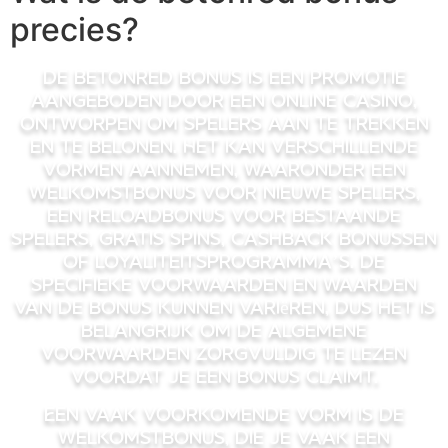
precies?
De betonred bonus is een promotie
aangeboden door een online casino,
ontworpen om spelers aan te trekken
en te belonen. Het kan verschillende
vormen aannemen, waaronder een
welkomstbonus voor nieuwe spelers,
een reloadbonus voor bestaande
spelers, gratis spins, cashback bonussen
of loyaliteitsprogramma’s. De
specifieke voorwaarden en waarden
van de bonus kunnen variëren, dus het is
belangrijk om de algemene
voorwaarden zorgvuldig te lezen
voordat je een bonus claimt.
Een vaak voorkomende vorm is de
welkomstbonus, die je vaak een