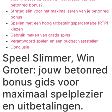
betonred bonus?
Strategieën voor het maximaliseren van je betonred
bonus
Spellen met een hoog uitbetalingspercentage (RTP)
kiezen
Gebruik maken van gratis spins
Verantwoord spelen en een budget vaststellen
Conclusie
Speel Slimmer, Win
Groter: jouw betonred
bonus gids voor
maximaal spelplezier
en uitbetalingen.