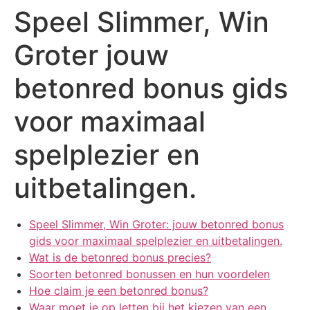
Speel Slimmer, Win
Skip
caiacreative
to
Groter jouw
content
caiacreative
betonred bonus gids
voor maximaal
spelplezier en
uitbetalingen.
Speel Slimmer, Win Groter: jouw betonred bonus
gids voor maximaal spelplezier en uitbetalingen.
Wat is de betonred bonus precies?
Soorten betonred bonussen en hun voordelen
Hoe claim je een betonred bonus?
Waar moet je op letten bij het kiezen van een