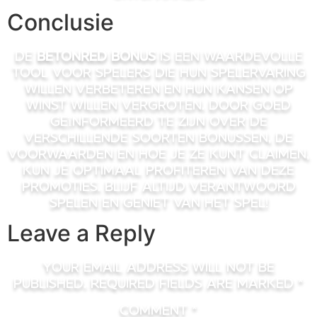
Conclusie
De
betonred bonus
is een waardevolle
tool voor spelers die hun spelervaring
willen verbeteren en hun kansen op
winst willen vergroten. Door goed
geïnformeerd te zijn over de
verschillende soorten bonussen, de
voorwaarden en hoe je ze kunt claimen,
kun je optimaal profiteren van deze
promoties. Blijf altijd verantwoord
spelen en geniet van het spel!
Leave a Reply
Your email address will not be
published.
Required fields are marked
*
Comment
*