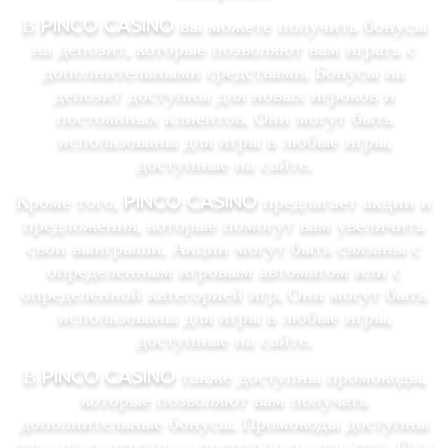
В Pinco Casino вы можете получить бонусы
на депозит, которые позволяют вам играть с
дополнительными средствами. Бонусы на
депозит доступны для новых игроков и
постоянных клиентов. Они могут быть
использованы для игры в любые игры,
доступные на сайте.
Кроме того, Pinco Casino предлагает акции и
предложения, которые помогут вам увеличить
свои выигрыши. Акции могут быть связаны с
определенным игровым автоматом или с
определенной категорией игр. Они могут быть
использованы для игры в любые игры,
доступные на сайте.
В Pinco Casino также доступны промокоды,
которые позволяют вам получать
дополнительные бонусы. Промокоды доступны
для новых игроков и постоянных клиентов. Они