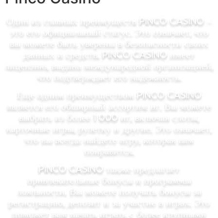
Один из главных преимуществ Pinco Casino –
это его официальный статус. Это означает, что
вы можете быть уверены в безопасности своих
данных и средств. Pinco Casino имеет
лицензию, выдана международной организацией,
что подтверждает его надежность.
Еще одним преимуществом Pinco Casino
является его обширный ассортим иг. Вы можете
выбрать из более 1 000 иг, включая слоты,
карточные игры, рулетку и другие. Это означает,
что вы всегда найдете игру, которая вам
понравится.
Pinco Casino также предлагает
привлекательные бонусы и программы
лояльности. Вы можете получать бонусы за
регистрацию, депозит и за участие в играх. Это
поможет вам начать играть с более крупными