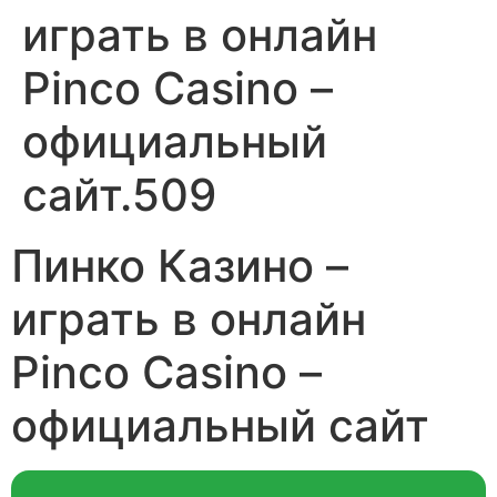
играть в онлайн
Skip
caiacreative
to
Pinco Casino –
content
caiacreative
официальный
сайт.509
Пинко Казино –
играть в онлайн
Pinco Casino –
официальный сайт