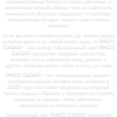
привлекательные бонусы и акции для новых и
постоянных игроков. Кроме того, на сайте есть
возможность получать поддержку от опытных
специалистов, которые помогут вам в любых
вопросах.
Если вы ищете онлайн-казино, где можно играть
в любое время и из любой точки мира, то Pinco
Casino – ваш выбор. Официальный сайт Pinco
Casino предлагает широкий спектр игр,
включая слоты, карточные игры, рулетку и
другие, чтобы вы могли найти что-то для себя.
Pinco Casino – это международная онлайн-
игровая платформа, которая была основана в
2020 году. Она имеет лицензию на игорный
бизнес, выдана в Мальте, и подчиняется строгим
правилам и нормам, чтобы обеспечить
безопасность и честность игроков.
Официальный сайт Pinco Casino предлагает