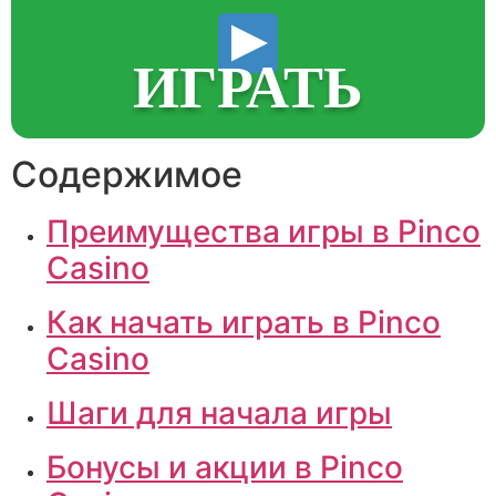
ИГРАТЬ
Содержимое
Преимущества игры в Pinco
Casino
Как начать играть в Pinco
Casino
Шаги для начала игры
Бонусы и акции в Pinco