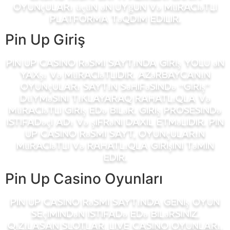
oyunçuları üçün ən uyğun və müraciətli
platforma təqdim edilir.
Pin Up Giriş
Pin Up casino rəsmi saytında giriş yolu ən
yaxşı və müraciətlidir. Azərbaycanın
oyunçuları saytın səhifəsində “Giriş”
düyməsini tıklayaraq rahatlıqla və
müraciətli giriş edə bilər. Giriş prosesində
istifadəçi adı və şifrəni daxil etməlidir. Pin
Up casino rəsmi sayt, oyunçuların
müraciətli və rahatlıqla girişini təmin
edir.
Pin Up Casino Oyunları
Pin Up casino rəsmi saytında geniş oyun
seçimindən istifadə edə bilərsiniz.
Qızılasan slotlar, live casino oyunları,