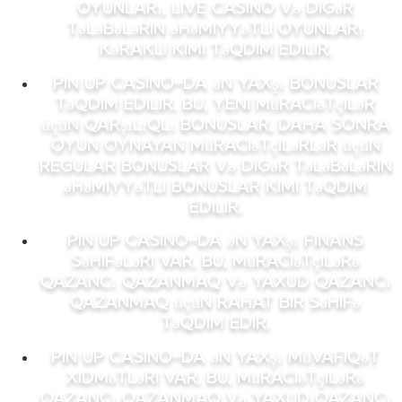
oyunları, live casino və digər
tələbələrin əhəmiyyətli oyunları
kərakli kimi təqdim edilir.
Pin Up casino-da ən yaxşı bonuslar
təqdim edilir. Bu, yeni müraciətçilər
üçün qarşılıqlı bonuslar, daha sonra
oyun oynayan müraciətçilərlər üçün
regular bonuslar və digər tələbələrin
əhəmiyyətli bonuslar kimi təqdim
edilir.
Pin Up casino-da ən yaxşı finans
səhifələri var. Bu, müraciətçilərə
qazancı qazanmaq və yaxud qazancı
qazanmaq üçün rahat bir səhifə
təqdim edir.
Pin Up casino-da ən yaxşı müvafiqət
xidmətləri var. Bu, müraciətçilərə
qazancı qazanmaq və yaxud qazancı