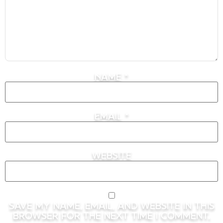
Name
*
Email
*
Website
Save my name, email, and website in this
browser for the next time I comment.