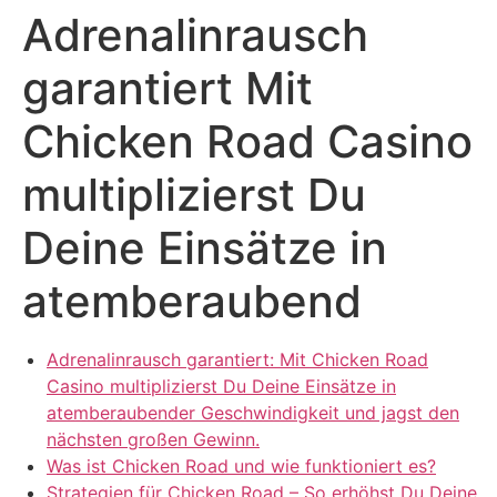
Adrenalinrausch
Skip
caiacreative
to
garantiert Mit
content
caiacreative
Chicken Road Casino
multiplizierst Du
Deine Einsätze in
atemberaubend
Adrenalinrausch garantiert: Mit Chicken Road
Casino multiplizierst Du Deine Einsätze in
atemberaubender Geschwindigkeit und jagst den
nächsten großen Gewinn.
Was ist Chicken Road und wie funktioniert es?
Strategien für Chicken Road – So erhöhst Du Deine