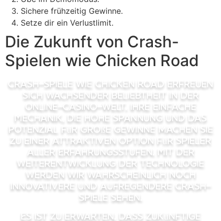
Sichere frühzeitig Gewinne.
Setze dir ein Verlustlimit.
Die Zukunft von Crash-
Spielen wie Chicken Road
Crash-Spiele wie Chicken Road erfreuen
sich wachsender Beliebtheit in der
Online-Casino-Welt. Ihre einfache
Mechanik, die hohe Spannung und das
Potenzial für große Gewinne machen sie
zu einer attraktiven Option für Spieler
aller Erfahrungsstufen. Mit der
Weiterentwicklung der Technologie
werden wir wahrscheinlich noch
innovativere und aufregendere Crash-
Spiele sehen.
Es ist zu erwarten, dass zukünftige