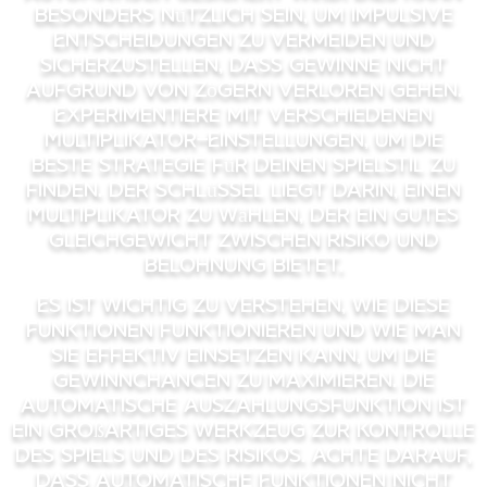
besonders nützlich sein, um impulsive
Entscheidungen zu vermeiden und
sicherzustellen, dass Gewinne nicht
aufgrund von Zögern verloren gehen.
Experimentiere mit verschiedenen
Multiplikator-Einstellungen, um die
beste Strategie für deinen Spielstil zu
finden. Der Schlüssel liegt darin, einen
Multiplikator zu wählen, der ein gutes
Gleichgewicht zwischen Risiko und
Belohnung bietet.
Es ist wichtig zu verstehen, wie diese
Funktionen funktionieren und wie man
sie effektiv einsetzen kann, um die
Gewinnchancen zu maximieren. Die
automatische Auszahlungsfunktion ist
ein großartiges Werkzeug zur Kontrolle
des Spiels und des Risikos. Achte darauf,
dass automatische Funktionen nicht