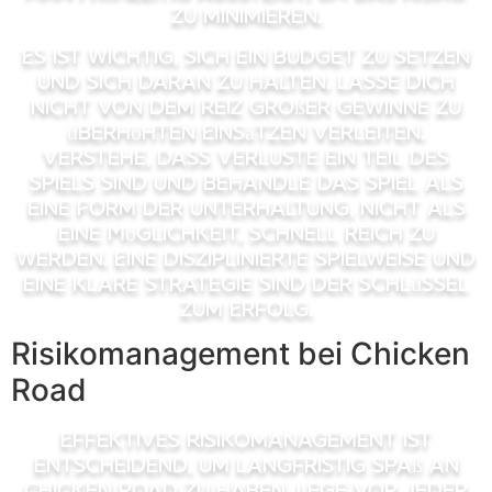
zu minimieren.
Es ist wichtig, sich ein Budget zu setzen
und sich daran zu halten. Lasse dich
nicht von dem Reiz großer Gewinne zu
überhöhten Einsätzen verleiten.
Verstehe, dass Verluste ein Teil des
Spiels sind und behandle das Spiel als
eine Form der Unterhaltung, nicht als
eine Möglichkeit, schnell reich zu
werden. Eine disziplinierte Spielweise und
eine klare Strategie sind der Schlüssel
zum Erfolg.
Risikomanagement bei Chicken
Road
Effektives Risikomanagement ist
entscheidend, um langfristig Spaß an
Chicken Road zu haben. Lege vor jeder