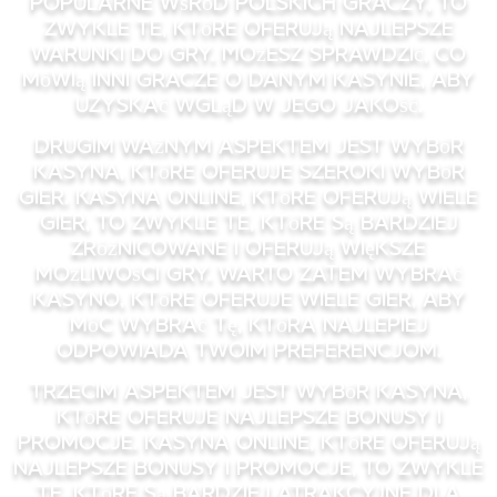
popularne wśród polskich graczy, to
zwykle te, które oferują najlepsze
warunki do gry. Możesz sprawdzić, co
mówią inni gracze o danym kasynie, aby
uzyskać wgląd w jego jakość.
Drugim ważnym aspektem jest wybór
kasyna, które oferuje szeroki wybór
gier. Kasyna online, które oferują wiele
gier, to zwykle te, które są bardziej
zróżnicowane i oferują większe
możliwości gry. Warto zatem wybrać
kasyno, które oferuje wiele gier, aby
móc wybrać tę, która najlepiej
odpowiada Twoim preferencjom.
Trzecim aspektem jest wybór kasyna,
które oferuje najlepsze bonusy i
promocje. Kasyna online, które oferują
najlepsze bonusy i promocje, to zwykle
te, które są bardziej atrakcyjne dla