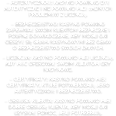
– Autentyczność: kasyno powinno być
autentyczne i nie powinno mieć żadnych
problemów z licencją.
– Bezpieczeństwo: kasyno powinno
zapewniać swoim klientom bezpieczne i
poufne doświadczenie, aby mogli oni
cieszyć się grami kasynowymi bez obaw
o bezpieczeństwo swoich danych.
– Licencja: kasyno powinno mieć licencję,
aby móc oferować swoim klientom gry
kasynowe.
– Certyfikaty: kasyno powinno mieć
certyfikaty, które potwierdzają jego
autentyczność i bezpieczeństwo.
– Obsługa klienta: kasyno powinno mieć
dobre obsługę klienta, aby mogli oni
uzyskać pomoc, jeśli potrzebują.