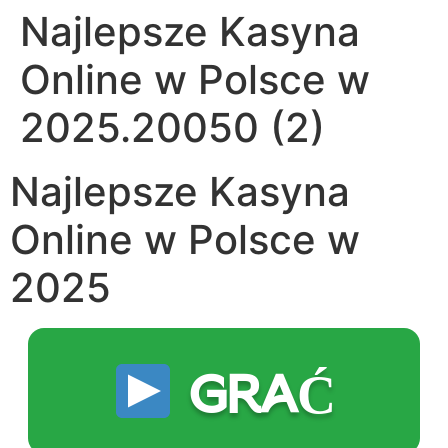
Najlepsze Kasyna
Skip
caiacreative
to
Online w Polsce w
content
caiacreative
2025.20050 (2)
Najlepsze Kasyna
Online w Polsce w
2025
GRAĆ