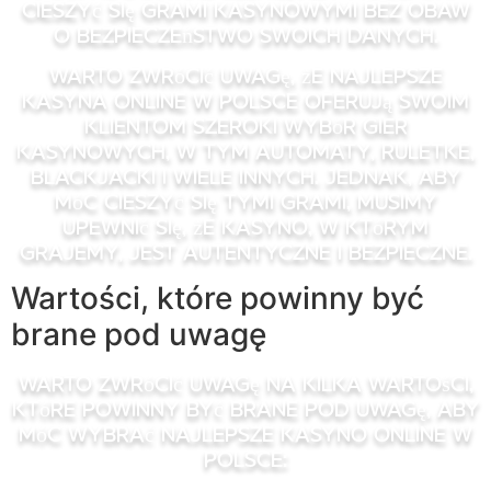
cieszyć się grami kasynowymi bez obaw
o bezpieczeństwo swoich danych.
Warto zwrócić uwagę, że najlepsze
kasyna online w Polsce oferują swoim
klientom szeroki wybór gier
kasynowych, w tym automaty, ruletke,
blackjacki i wiele innych. Jednak, aby
móc cieszyć się tymi grami, musimy
upewnić się, że kasyno, w którym
grajemy, jest autentyczne i bezpieczne.
Wartości, które powinny być
brane pod uwagę
Warto zwrócić uwagę na kilka wartości,
które powinny być brane pod uwagę, aby
móc wybrać najlepsze kasyno online w
Polsce: