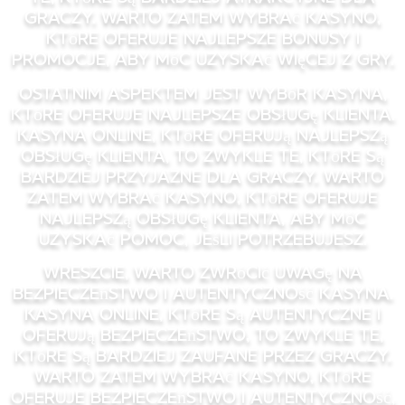
graczy. Warto zatem wybrać kasyno,
które oferuje najlepsze bonusy i
promocje, aby móc uzyskać więcej z gry.
Ostatnim aspektem jest wybór kasyna,
które oferuje najlepsze obsługę klienta.
Kasyna online, które oferują najlepszą
obsługę klienta, to zwykle te, które są
bardziej przyjazne dla graczy. Warto
zatem wybrać kasyno, które oferuje
najlepszą obsługę klienta, aby móc
uzyskać pomoc, jeśli potrzebujesz.
Wreszcie, warto zwrócić uwagę na
bezpieczeństwo i autentyczność kasyna.
Kasyna online, które są autentyczne i
oferują bezpieczeństwo, to zwykle te,
które są bardziej zaufane przez graczy.
Warto zatem wybrać kasyno, które
oferuje bezpieczeństwo i autentyczność,