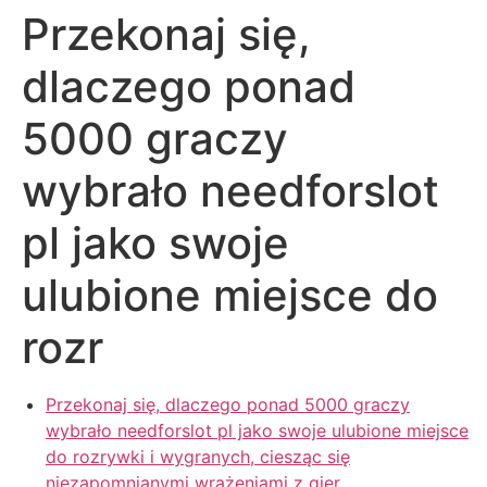
Przekonaj się,
Skip
caiacreative
to
dlaczego ponad
content
caiacreative
5000 graczy
wybrało needforslot
pl jako swoje
ulubione miejsce do
rozr
Przekonaj się, dlaczego ponad 5000 graczy
wybrało needforslot pl jako swoje ulubione miejsce
do rozrywki i wygranych, ciesząc się
niezapomnianymi wrażeniami z gier.