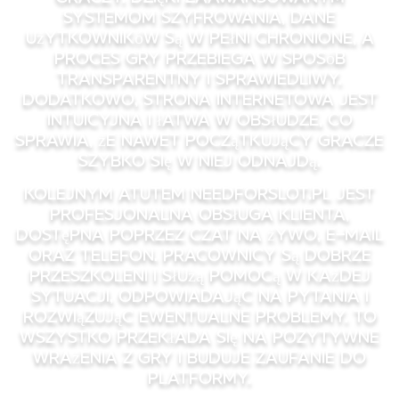
systemom szyfrowania, dane
użytkowników są w pełni chronione, a
proces gry przebiega w sposób
transparentny i sprawiedliwy.
Dodatkowo, strona internetowa jest
intuicyjna i łatwa w obsłudze, co
sprawia, że nawet początkujący gracze
szybko się w niej odnajdą.
Kolejnym atutem needforslot.pl jest
profesjonalna obsługa klienta,
dostępna poprzez czat na żywo, e-mail
oraz telefon. Pracownicy są dobrze
przeszkoleni i służą pomocą w każdej
sytuacji, odpowiadając na pytania i
rozwiązując ewentualne problemy. To
wszystko przekłada się na pozytywne
wrażenia z gry i buduje zaufanie do
platformy.