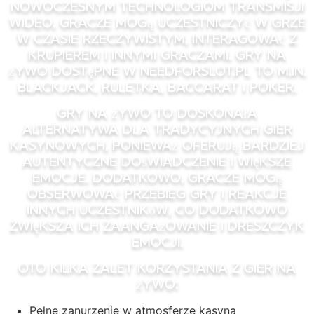
nowoczesnym technologiom transmisji
wideo, gracze mogą uczestniczyć w grze
w czasie rzeczywistym, interagować z
krupierem i innymi graczami. Gry na
żywo dostępne w needforslot.pl to m.in.
blackjack, ruletka, baccarat i poker.
Gry na żywo to doskonała
alternatywa dla tradycyjnych gier
kasynowych, ponieważ oferują bardziej
autentyczne doświadczenie i większe
emocje. Dodatkowo, gracze mogą
obserwować przebieg gry i reakcje
innych uczestników, co dodatkowo
zwiększa ich zaangażowanie i dreszczyk
emocji.
Oto kilka zalet korzystania z gier na
żywo:
Pełne zanurzenie w atmosferze kasyna