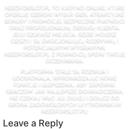
Needforslot.pl to kasyno online, które
oferuje szeroki wybór gier, atrakcyjne
bonusy i promocje, bezpieczne płatności
oraz profesjonalną obsługę klienta.
Jeśli szukasz miejsca, gdzie możesz
cieszyć się emocjonującą rozrywką i
potencjalnymi wygranymi,
needforslot.pl z pewnością spełni Twoje
oczekiwania.
Platforma stale się rozwija i
udoskonala, wprowadzając nowe
funkcje i ulepszenia, aby zapewnić
graczom jak najlepsze doświadczenia.
Nie czekaj więc już dłużej i dołącz do
grona zadowolonych użytkowników
needforslot.pl!
Leave a Reply