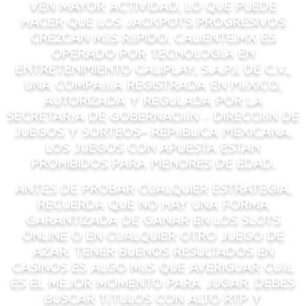
ven mayor actividad, lo que puede
hacer que los jackpots progresivos
crezcan más rápido. Caliente.mx es
operado por TECNOLOGÍA EN
ENTRETENIMIENTO CALIPLAY, S.A.P.I. DE C.V.,
una compañía registrada en México,
autorizada y regulada por la
Secretaría de Gobernación – Dirección de
Juegos y Sorteos- República Mexicana.
LOS JUEGOS CON APUESTA ESTAN
PROHIBIDOS PARA MENORES DE EDAD.
Antes de probar cualquier estrategia,
recuerda que no hay una forma
garantizada de ganar en los slots
online o en cualquier otro juego de
azar. Tener buenos resultados en
casinos es algo más que averiguar cuál
es el mejor momento para jugar. Debes
buscar títulos con alto RTP y