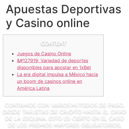
Apuestas Deportivas
Skip
caiacreative
to
y Casino online
content
caiacreative
Content
Juegos de Casino Online
&#127919; Variedad de deportes
disponibles para apostar en 1xBet
La era digital impulsa a México hacia
un boom de casinos online en
América Latina
Contamos con varios métodos de pago,
desde tarjetas de crédito hasta el OXXO
de la esquina. Esto es cierto en el caso
de los premios mayores obligatorios,