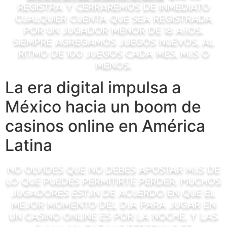
registra y cerraremos de inmediato
cualquier cuenta que sea registrada
por un jugador menor de 18 años.
Siempre agregamos juegos nuevos, al
ritmo de 100 juegos cada mes, más o
menos.
La era digital impulsa a
México hacia un boom de
casinos online en América
Latina
No olvides que no debes apostar más de
lo que puedes permitirte perder. Muchos
jugadores están de acuerdo en que el
mejor momento del día para jugar en
un casino online es por la noche. Y las