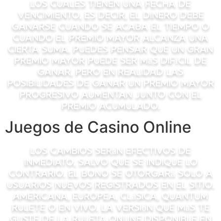
los cuales tienen una fecha de
vencimiento, es decir, el dinero debe
ganarse cuando se acaba el tiempo o
cuando el premio mayor alcanza una
cierta suma. Puedes pensar que un gran
premio mayor puede ser más difícil de
ganar, pero en realidad las
posibilidades de ganar un premio mayor
progresivo aumentan junto con el
premio acumulado.
Juegos de Casino Online
Los cambios serán efectivos de
inmediato, salvo que se indique lo
contrario. El bono se otorgará solo a
usuarios nuevos registrados en el sitio.
Americana, europea, clásica, quantum
rulete o en vivo. La versión que más te
guste de la ruleta online disponible en