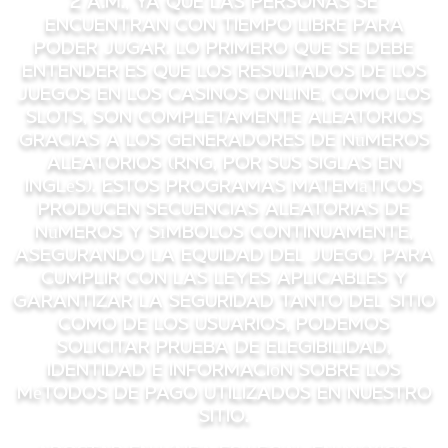
2 a.m., ya que las personas se
encuentran con tiempo libre para
poder jugar. Lo primero que se debe
entender es que los resultados de los
juegos en los casinos online, como los
slots, son completamente aleatorios
gracias a los generadores de números
aleatorios (RNG, por sus siglas en
inglés). Estos programas matemáticos
producen secuencias aleatorias de
números y símbolos continuamente,
asegurando la equidad del juego. Para
cumplir con las leyes aplicables y
garantizar la seguridad tanto del sitio
como de los usuarios, podemos
solicitar prueba de elegibilidad,
identidad e información sobre los
métodos de pago utilizados en nuestro
sitio.