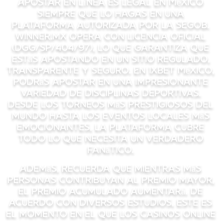
Apostar en línea es legal en México
siempre que lo hagas en una
plataforma autorizada por la SEGOB.
Winner.mx opera con licencia oficial
(DGG/SP/404/97), lo que garantiza que
estás apostando en un sitio regulado,
transparente y seguro. En 1xBet México,
podrás apostar en una impresionante
variedad de disciplinas deportivas.
Desde los torneos más prestigiosos del
mundo hasta los eventos locales más
emocionantes, la plataforma cubre
todo lo que necesita un verdadero
fanático.
Además, recuerda que mientras más
personas contribuyan al premio mayor,
el premio acumulado aumentará. De
acuerdo con diversos estudios, este es
el momento en el que los casinos online