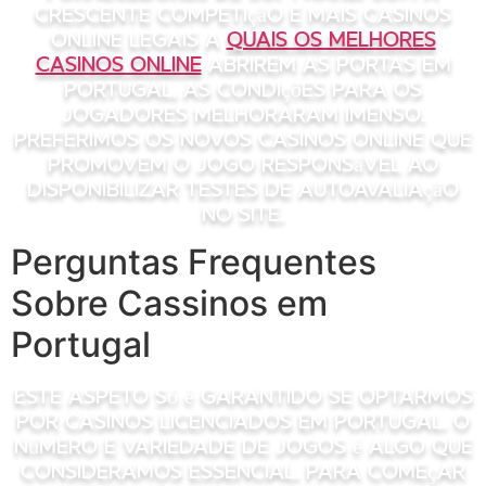
crescente competição e mais casinos
online legais a
quais os melhores
casinos online
abrirem as portas em
Portugal, as condições para os
jogadores melhoraram imenso.
Preferimos os novos casinos online que
promovem o jogo responsável ao
disponibilizar testes de autoavaliação
no site.
Perguntas Frequentes
Sobre Cassinos em
Portugal
Este aspeto só é garantido se optarmos
por casinos licenciados em Portugal. O
número e variedade de jogos é algo que
consideramos essencial. Para começar