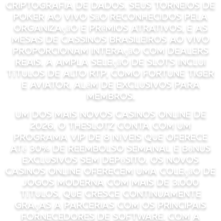
criptografia de dados. Seus torneios de
poker ao vivo são reconhecidos pela
organização e prêmios atrativos, e as
mesas de cassinos brasileiros ao vivo
proporcionam interação com dealers
reais. A ampla seleção de slots inclui
títulos de alto RTP, como Fortune Tiger
e Aviator, além de exclusivos para
membros.
Um dos mais novos casinos online de
2026, o Theslotz conta com um
programa VIP de 8 níveis que oferece
até 30% de reembolso semanal e bónus
exclusivos sem depósito. Os novos
casinos online oferecem uma coleção de
jogos moderna com mais de 3.000
títulos, que cresce continuamente
graças a parcerias com os principais
fornecedores de software. Com a