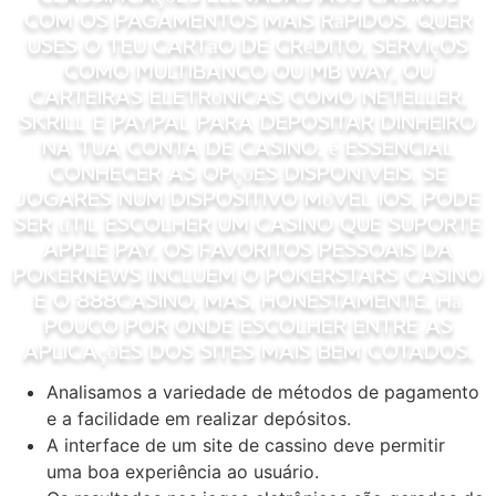
com os pagamentos mais rápidos. Quer
uses o teu cartão de crédito, serviços
como Multibanco ou MB WAY, ou
carteiras eletrónicas como Neteller,
Skrill e PayPal para depositar dinheiro
na tua conta de casino, é essencial
conhecer as opções disponíveis. Se
jogares num dispositivo móvel iOS, pode
ser útil escolher um casino que suporte
Apple Pay. Os favoritos pessoais da
PokerNews incluem o PokerStars Casino
e o 888casino, mas, honestamente, há
pouco por onde escolher entre as
aplicações dos sites mais bem cotados.
Analisamos a variedade de métodos de pagamento
e a facilidade em realizar depósitos.
A interface de um site de cassino deve permitir
uma boa experiência ao usuário.